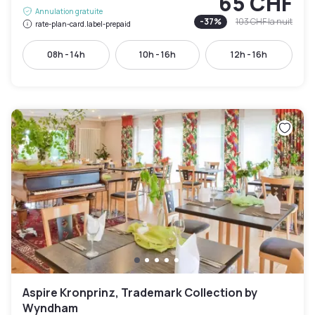
65 CHF
Annulation gratuite
-
37
%
103 CHF
la nuit
rate-plan-card.label-prepaid
08h - 14h
10h - 16h
12h - 16h
Aspire Kronprinz, Trademark Collection by
Wyndham