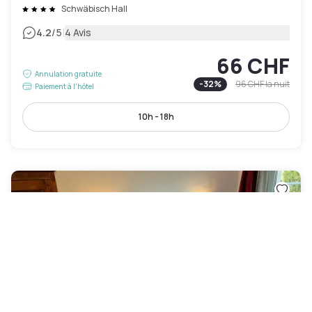
Schwäbisch Hall
|
4.2
/5
4 Avis
66 CHF
Annulation gratuite
-
32
%
96 CHF
la nuit
Paiement à l'hôtel
10h - 18h