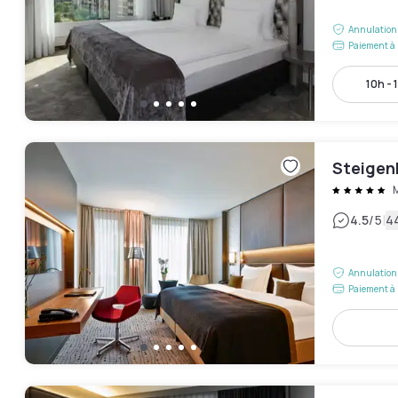
Annulation 
Paiement à 
10h - 
Steigen
M
|
4.5
/5
44
Annulation 
Paiement à 