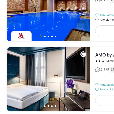
|
Annulation 
rate-plan-c
AMO by
Mitte
|
4.5
/5
43
Annulation 
Paiement à 