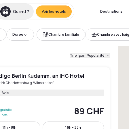
Quand ?
Voir les hôtels
Destinations
Durée
Chambre familiale
Chambre avec bai
Trier par
:
Popularité
digo Berlin Kudamm, an IHG Hotel
zirk Charlottenburg-Wilmersdorf
 Avis
89 CHF
gratuite
l'hôtel
11h - 18h
16h - 23h