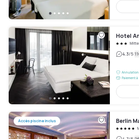
Hotel A
Mitte
|
4.3
/5
11
Annulation 
Paiement à 
Berlin M
Accès piscine inclus
M
4.7
/5
26