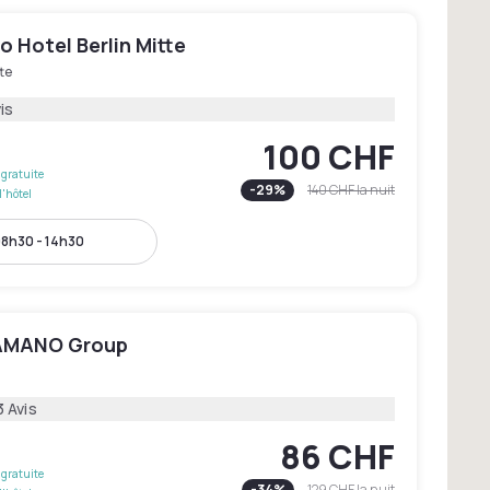
 Hotel Berlin Mitte
te
is
100 CHF
gratuite
-
29
%
140 CHF
la nuit
l'hôtel
8h30 - 14h30
 AMANO Group
3 Avis
86 CHF
gratuite
-
34
%
129 CHF
la nuit