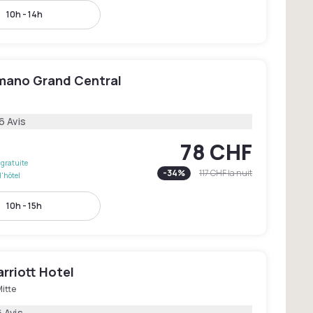
10h - 14h
mano Grand Central
6 Avis
78 CHF
gratuite
-
34
%
117 CHF
la nuit
l'hôtel
10h - 15h
arriott Hotel
itte
 Avis