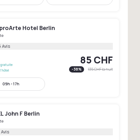
proArte Hotel Berlin
te
 Avis
85 CHF
gratuite
-
38
%
135 CHF
la nuit
l'hôtel
09h - 17h
 John F Berlin
te
 Avis