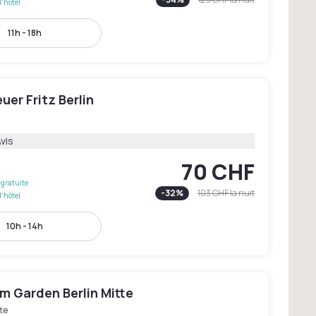
l'hôtel
11h - 18h
uer Fritz Berlin
vis
70 CHF
gratuite
-
32
%
103 CHF
la nuit
l'hôtel
10h - 14h
 Garden Berlin Mitte
te