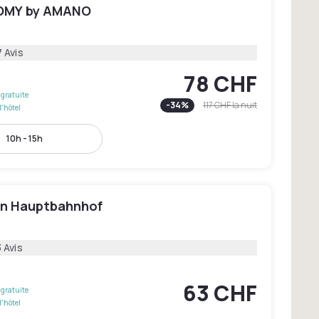
ROMY by AMANO
 Avis
78 CHF
gratuite
-
34
%
117 CHF
la nuit
l'hôtel
10h - 15h
lin Hauptbahnhof
 Avis
63 CHF
gratuite
l'hôtel