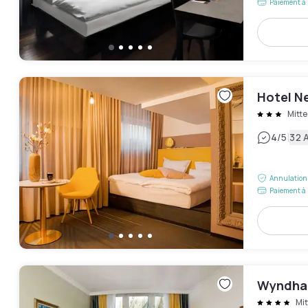
Paiement à 
Hotel Ne
Mitte
|
4
/5
32 A
Annulation 
Paiement à 
Wyndham
Mit