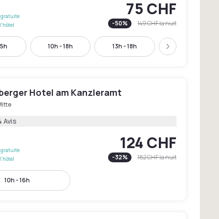
75 CHF
gratuite
-
50
%
149 CHF
la nuit
l'hôtel
15h
10h - 18h
13h - 18h
15h - 21h
Suivant
berger Hotel am Kanzleramt
itte
 Avis
124 CHF
gratuite
-
32
%
182 CHF
la nuit
l'hôtel
10h - 16h