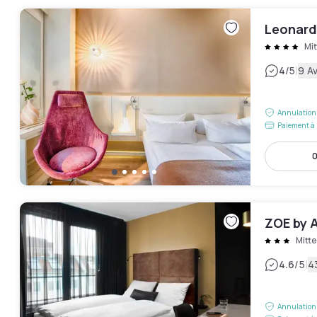
Leonardo
Mit
|
4
/5
9 Av
Annulation 
Paiement à 
0
ZOE by
Mitte
|
4.6
/5
4
Annulation 