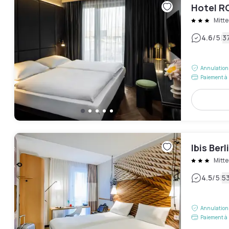
Hotel 
Mitte
|
4.6
/5
37
Annulation 
Paiement à 
Ibis Ber
Mitte
|
4.5
/5
53
Annulation 
Paiement à 