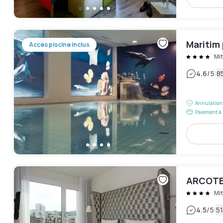
Maritim 
Accès piscine inclus
Mit
|
4.6
/5
85
Annulation 
Paiement à 
ARCOTEL
Mit
|
4.5
/5
51