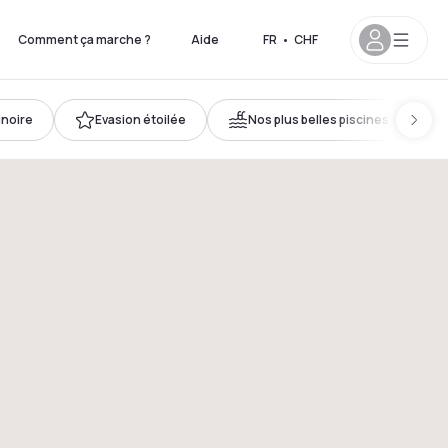
Comment ça marche ?
Aide
FR
•
CHF
gnoire
Evasion étoilée
Nos plus belles piscines