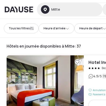
Dayuse
Mitte
Tous les filtres
Heure d'arrivée
Heure de départ
Hôtels en journée disponibles à Mitte
:
37
Hotel In
Be
|
4.5
/5
78
Annulation 
Paiement à 