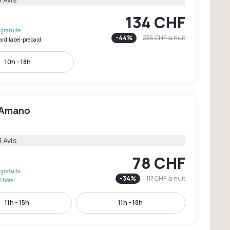
134 CHF
gratuite
-
44
%
238 CHF
la nuit
ard.label-prepaid
10h - 18h
 Amano
 Avis
78 CHF
gratuite
-
34
%
117 CHF
la nuit
l'hôtel
11h - 15h
11h - 18h