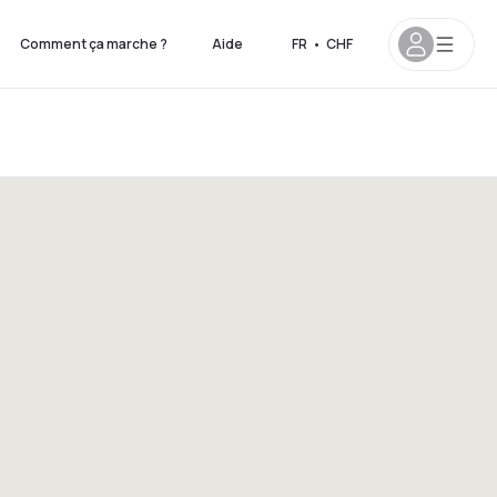
Comment ça marche ?
Aide
FR
•
CHF