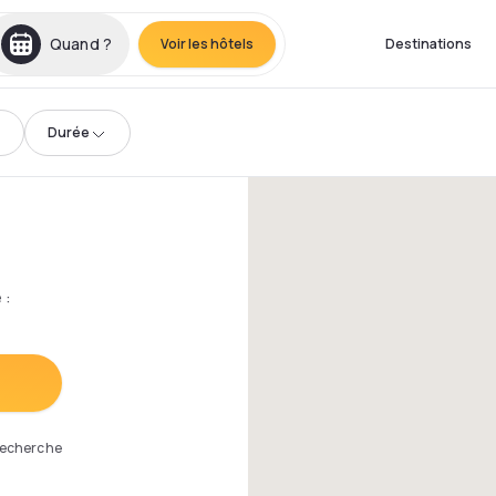
Quand ?
Voir les hôtels
Destinations
Durée
e
:
 recherche