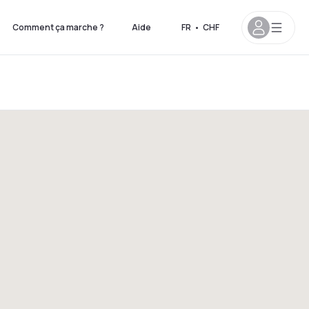
Comment ça marche ?
Aide
FR
•
CHF