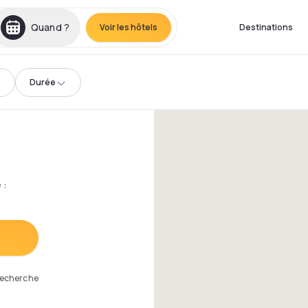
Quand ?
Voir les hôtels
Destinations
Durée
e
:
 recherche