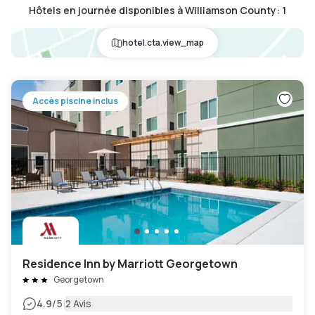
Hôtels en journée disponibles à Williamson County
:
1
hotel.cta.view_map
Accès piscine inclus
Residence Inn by Marriott Georgetown
Georgetown
|
4.9
/5
2 Avis