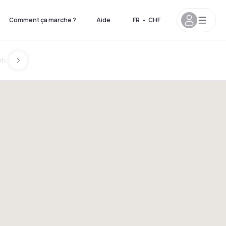
Comment ça marche ?
Aide
FR
•
CHF
tels