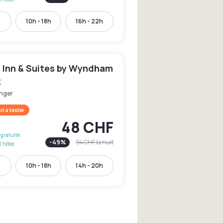
h
10h - 18h
16h - 22h
l Inn & Suites by Wyndham
k
enger
t à tester
48 CHF
gratuite
-
49
%
94 CHF
la nuit
l'hôtel
h
10h - 18h
14h - 20h