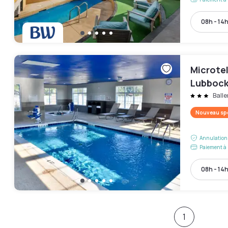
08h - 14
Microte
Lubboc
Ball
Nouveau spo
Annulation 
Paiement à 
08h - 14
1