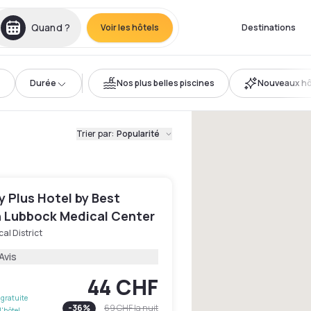
Quand ?
Voir les hôtels
Destinations
Durée
Nos plus belles piscines
Nouveaux hô
Trier par
:
Popularité
 Plus Hotel by Best
 Lubbock Medical Center
al District
Avis
44 CHF
gratuite
-
36
%
69 CHF
la nuit
l'hôtel