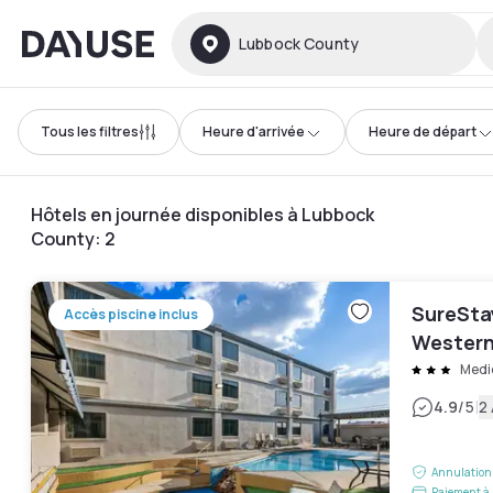
Dayuse
Lubbock County
Tous les filtres
Heure d'arrivée
Heure de départ
Hôtels en journée disponibles à Lubbock
County
:
2
SureStay
Accès piscine inclus
Western
Medic
|
4.9
/5
2 
Annulation 
Paiement à 