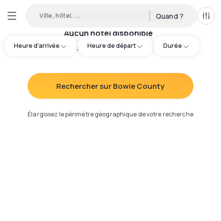
Ville, hôtel, ...
Quand ?
Tous
Aucun hôtel disponible
Heure d'arrivée
Heure de départ
Durée
Essayez d'ajuster votre recherche
:
Rechercher sur Bowie County
Élargissez le périmètre géographique de votre recherche