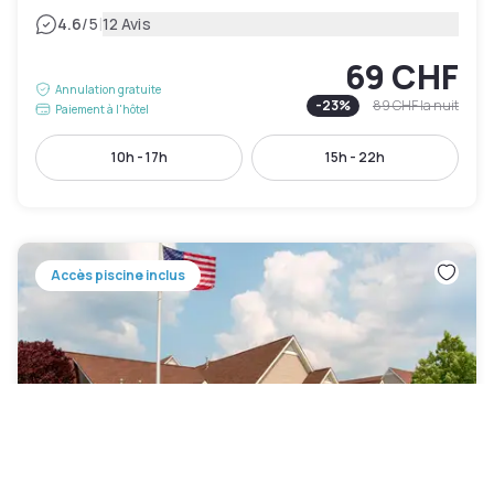
|
4.6
/5
12 Avis
69 CHF
Annulation gratuite
-
23
%
89 CHF
la nuit
Paiement à l'hôtel
10h - 17h
15h - 22h
Accès piscine inclus