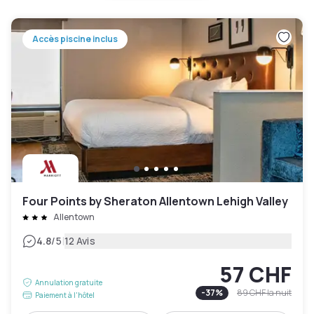
Accès piscine inclus
Four Points by Sheraton Allentown Lehigh Valley
Allentown
|
4.8
/5
12 Avis
57 CHF
Annulation gratuite
-
37
%
89 CHF
la nuit
Paiement à l'hôtel