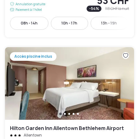
53 CHF
Annulation gratuite
-
54
%
113 CHF
la nuit
Paiement à l'hôtel
08h - 14h
10h - 17h
13h - 19h
Accès piscine inclus
Hilton Garden Inn Allentown Bethlehem Airport
Allentown