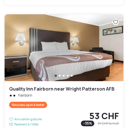
Quality Inn Fairborn near Wright Patterson AFB
Fairborn
Nouveau spot à tester
53 CHF
Annulation gratuite
-
35
%
81 CHF
la nuit
Paiement à l'hôtel