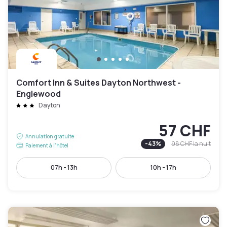
Comfort Inn & Suites Dayton Northwest -
Englewood
Dayton
57 CHF
Annulation gratuite
-
43
%
98 CHF
la nuit
Paiement à l'hôtel
07h - 13h
10h - 17h