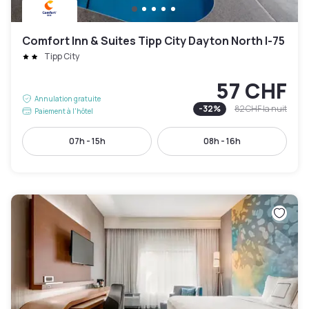
Comfort Inn & Suites Tipp City Dayton North I-75
Tipp City
57 CHF
Annulation gratuite
-
32
%
82 CHF
la nuit
Paiement à l'hôtel
07h - 15h
08h - 16h