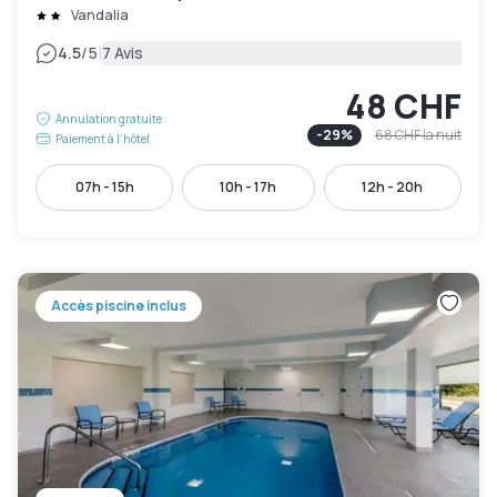
Vandalia
|
4.5
/5
7 Avis
48 CHF
Annulation gratuite
-
29
%
68 CHF
la nuit
Paiement à l'hôtel
07h - 15h
10h - 17h
12h - 20h
Accès piscine inclus