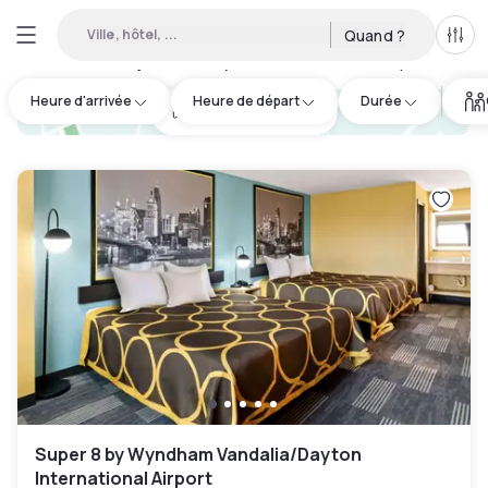
Ville, hôtel, ...
Quand ?
Tous
Hôtels en journée disponibles à Miami County
:
6
Heure d'arrivée
Heure de départ
Durée
hotel.cta.view_map
Super 8 by Wyndham Vandalia/Dayton
International Airport