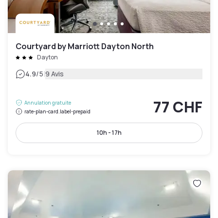
Courtyard by Marriott Dayton North
Dayton
|
4.9
/5
9 Avis
77 CHF
Annulation gratuite
rate-plan-card.label-prepaid
10h - 17h