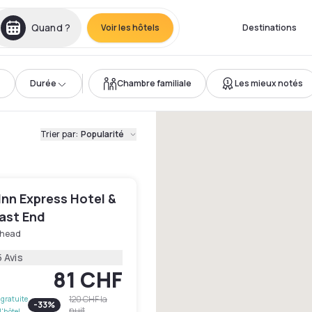
Quand ?
Voir les hôtels
Destinations
Durée
Chambre familiale
Les mieux notés
Trier par
:
Popularité
Inn Express Hotel &
East End
rhead
 Avis
81 CHF
120 CHF
la
gratuite
-
33
%
nuit
l'hôtel