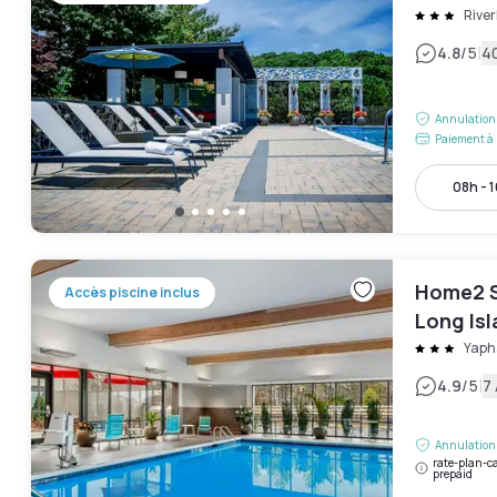
Rive
|
4.8
/5
40
Annulation 
Paiement à 
08h - 
Home2 S
Accès piscine inclus
Long Is
Yaph
|
4.9
/5
7 
Annulation 
rate-plan-ca
prepaid