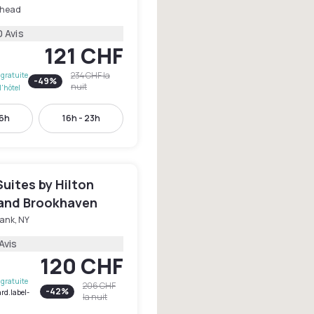
rhead
 Avis
121 CHF
234 CHF
la
gratuite
-
49
%
nuit
l'hôtel
16h
16h - 23h
uites by Hilton
land Brookhaven
ank, NY
Avis
120 CHF
gratuite
206 CHF
-
42
%
rd.label-
la nuit