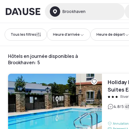
Dayuse
Brookhaven
Tous les filtres
Heure d'arrivée
Heure de départ
Hôtels en journée disponibles à
Brookhaven
:
5
Holiday 
Suites 
Rive
|
4.8
/5
45
Annulation 
Paiement à 