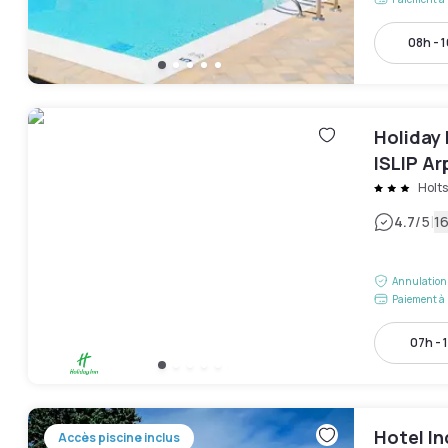
08h - 
Holiday 
ISLIP Ar
Hotel
Holts
|
4.7
/5
16
Annulation 
Paiement à 
07h - 
Hotel In
Accès piscine inclus