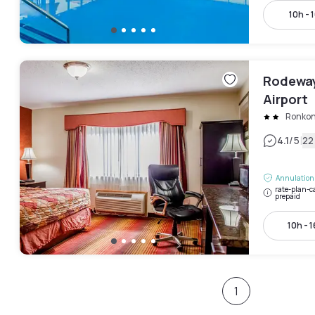
10h - 
Rodeway
Airport
Ronko
|
4.1
/5
22
Annulation 
rate-plan-c
prepaid
10h - 
1