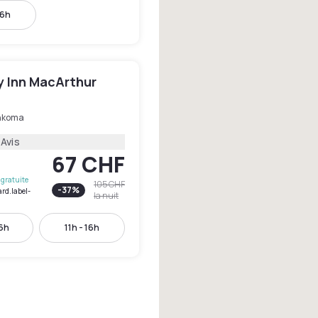
16h
 Inn MacArthur
nkoma
 Avis
67 CHF
gratuite
105 CHF
-
37
%
ard.label-
la nuit
16h
11h - 16h