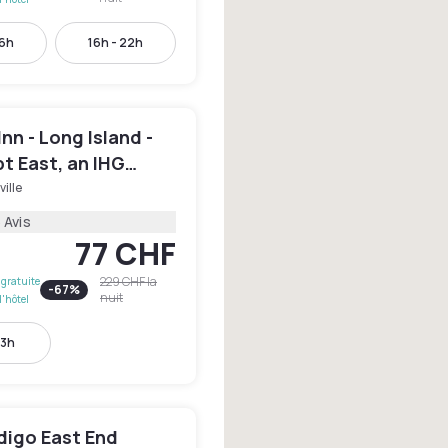
16h
16h - 22h
Inn - Long Island -
pt East, an IHG
ville
 Avis
77 CHF
229 CHF
la
gratuite
-
67
%
nuit
l'hôtel
13h
digo East End