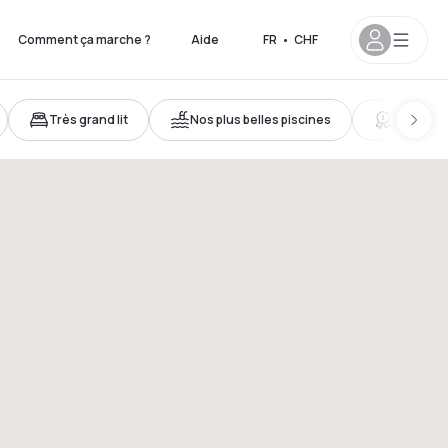
Comment ça marche ?
Aide
FR
•
CHF
Très grand lit
Nos plus belles piscines
Choix du