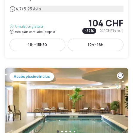
|
4.7
/5
23 Avis
104 CHF
Annulation gratuite
-
57
%
242 CHF
la nuit
rate-plan-card.label-prepaid
11h - 15h30
12h - 16h
Accès piscine inclus