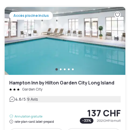
Accès piscine inclus
Hampton Inn by Hilton Garden City Long Island
Garden City
|
4.6
/5
9 Avis
137 CHF
Annulation gratuite
-
33
%
202 CHF
la nuit
rate-plan-card.label-prepaid