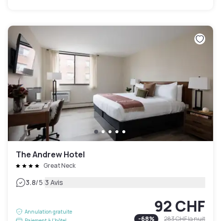
The Andrew Hotel
Great Neck
|
3.8
/5
3 Avis
92 CHF
Annulation gratuite
-
68
%
283 CHF
la nuit
Paiement à l'hôtel