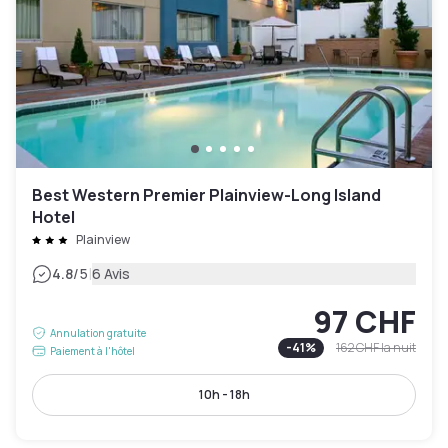
Best Western Premier Plainview-Long Island
Hotel
Plainview
|
4.8
/5
6 Avis
97 CHF
Annulation gratuite
-
41
%
162 CHF
la nuit
Paiement à l'hôtel
10h - 18h