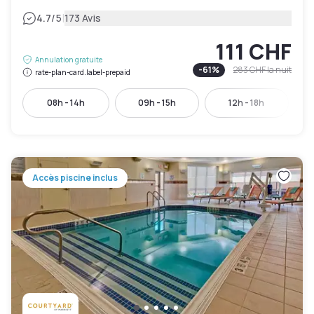
|
4.7
/5
173 Avis
111 CHF
Annulation gratuite
-
61
%
283 CHF
la nuit
rate-plan-card.label-prepaid
08h - 14h
09h - 15h
12h - 18h
Accès piscine inclus