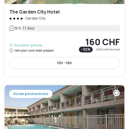
The Garden City Hotel
Garden City
|
5
/5
11 Avis
160 CHF
Annulation gratuite
-
32
%
233 CHF
la nuit
rate-plan-card.label-prepaid
10h - 16h
Accès piscine inclus