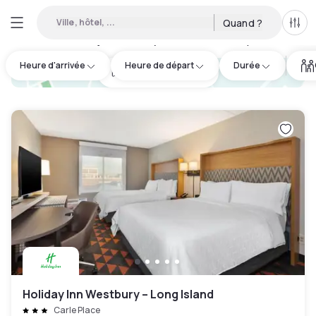
Ville, hôtel, ...
Quand ?
Tous
Hôtels en journée disponibles à Westbury
:
12
Heure d'arrivée
Heure de départ
Durée
hotel.cta.view_map
Holiday Inn Westbury – Long Island
Carle Place