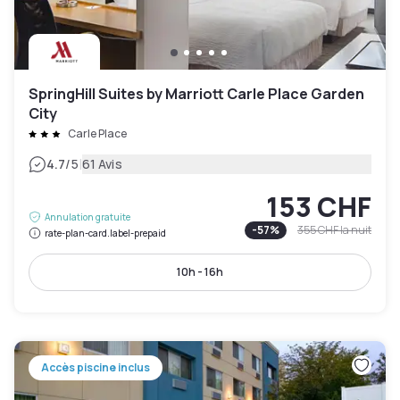
SpringHill Suites by Marriott Carle Place Garden
City
Carle Place
|
4.7
/5
61 Avis
153 CHF
Annulation gratuite
-
57
%
355 CHF
la nuit
rate-plan-card.label-prepaid
10h - 16h
Accès piscine inclus