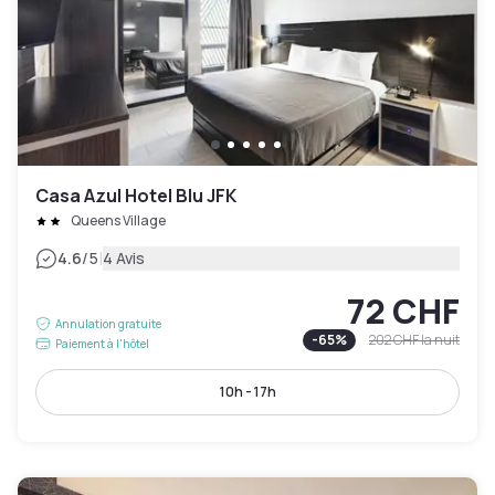
Casa Azul Hotel Blu JFK
Queens Village
|
4.6
/5
4 Avis
72 CHF
Annulation gratuite
-
65
%
202 CHF
la nuit
Paiement à l'hôtel
10h - 17h