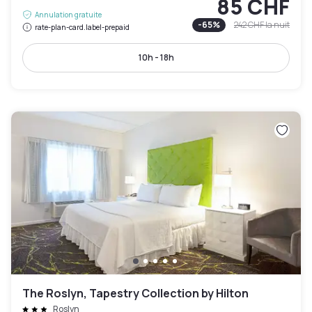
85 CHF
Annulation gratuite
-
65
%
242 CHF
la nuit
rate-plan-card.label-prepaid
10h - 18h
The Roslyn, Tapestry Collection by Hilton
Roslyn