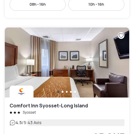
08h - 16h
10h - 16h
Comfort Inn Syosset-Long Island
Syosset
|
4.5
/5
43 Avis