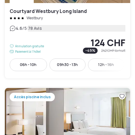
Courtyard Westbury Long Island
Westbury
|
4.6
/5
78 Avis
124 CHF
Annulation gratuite
-
49
%
242 CHF
la nuit
Paiement à l'hôtel
06h - 10h
09h30 - 13h
12h - 16h
Accès piscine inclus