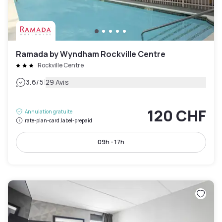
Ramada by Wyndham Rockville Centre
Rockville Centre
|
3.6
/5
29 Avis
120 CHF
Annulation gratuite
rate-plan-card.label-prepaid
09h - 17h