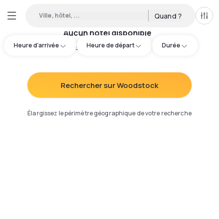
Ville, hôtel, ...
Quand ?
Tous
Aucun hôtel disponible
Heure d'arrivée
Heure de départ
Durée
Essayez d'ajuster votre recherche
:
Rechercher sur Woodstock
Élargissez le périmètre géographique de votre recherche