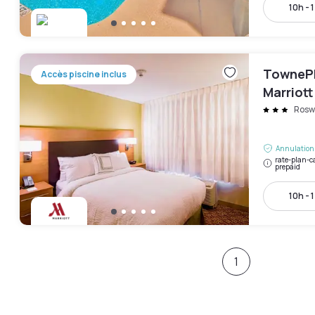
10h - 
TownePl
Accès piscine inclus
Marriott
Rosw
Annulation 
rate-plan-c
prepaid
10h - 
1