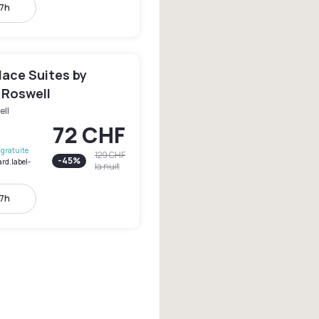
17h
ace Suites by
 Roswell
ell
72 CHF
gratuite
129 CHF
-
45
%
ard.label-
la nuit
17h