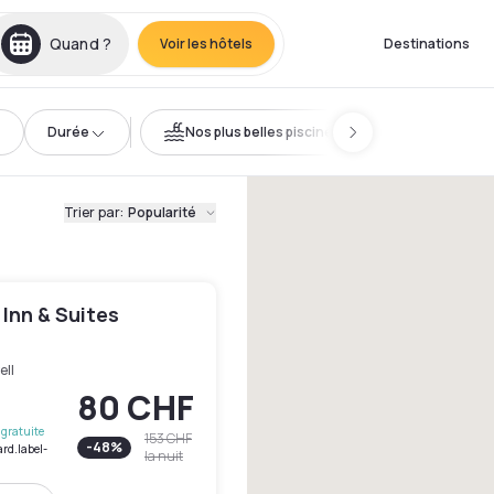
Quand ?
Voir les hôtels
Destinations
Durée
Nos plus belles piscines
Trier par
:
Popularité
d Inn & Suites
ell
80 CHF
gratuite
153 CHF
-
48
%
ard.label-
la nuit