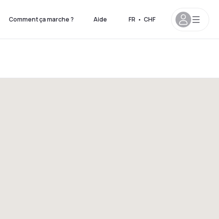
Comment ça marche ?
Aide
FR
•
CHF