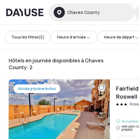
Dayuse
Chaves County
Tous les filtres
Heure d'arrivée
Heure de départ
Hôtels en journée disponibles à Chaves
County
:
2
Fairfiel
Accès piscine inclus
Roswell
Rosw
Annulation 
rate-plan-c
prepaid