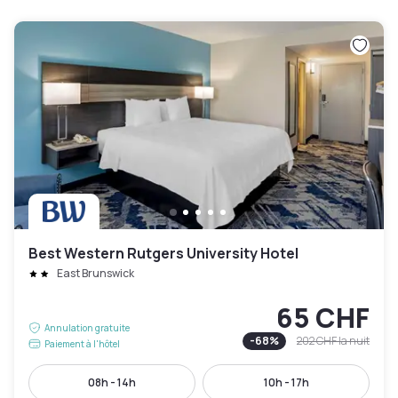
Best Western Rutgers University Hotel
East Brunswick
65 CHF
Annulation gratuite
-
68
%
202 CHF
la nuit
Paiement à l'hôtel
08h - 14h
10h - 17h