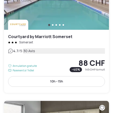
Courtyard by Marriott Somerset
Somerset
|
4.7
/5
30 Avis
88 CHF
Annulation gratuite
-
40
%
145 CHF
la nuit
Paiement à l'hôtel
10h - 15h