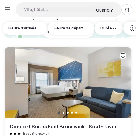
Ville, hôtel, ...
Quand ?
Tous
Hôtels en journée disponibles à Middlesex County
:
13
Heure d'arrivée
Heure de départ
Durée
hotel.cta.view_map
Comfort Suites East Brunswick - South River
East Brunswick