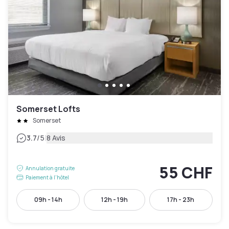
Somerset Lofts
Somerset
|
3.7
/5
8 Avis
55 CHF
Annulation gratuite
Paiement à l'hôtel
09h - 14h
12h - 19h
17h - 23h