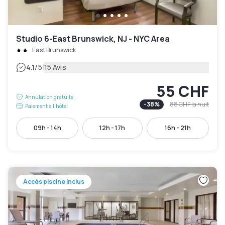
Studio 6-East Brunswick, NJ - NYC Area
East Brunswick
|
4.1
/5
15 Avis
55 CHF
Annulation gratuite
-
38
%
88 CHF
la nuit
Paiement à l'hôtel
09h - 14h
12h - 17h
16h - 21h
Accès piscine inclus