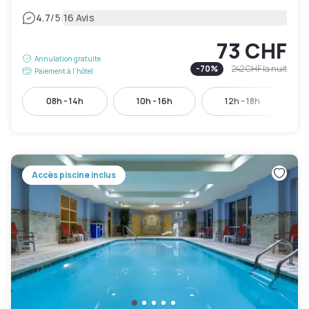
|
4.7
/5
16 Avis
73 CHF
Annulation gratuite
-
70
%
242 CHF
la nuit
Paiement à l'hôtel
08h - 14h
10h - 16h
12h - 18h
Accès piscine inclus