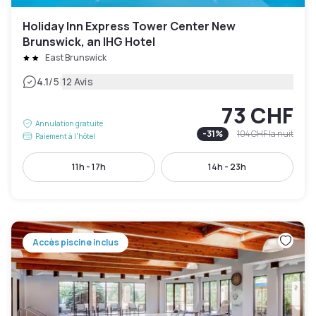
Holiday Inn Express Tower Center New
Brunswick, an IHG Hotel
East Brunswick
|
4.1
/5
12 Avis
73 CHF
Annulation gratuite
-
31
%
104 CHF
la nuit
Paiement à l'hôtel
11h - 17h
14h - 23h
Accès piscine inclus