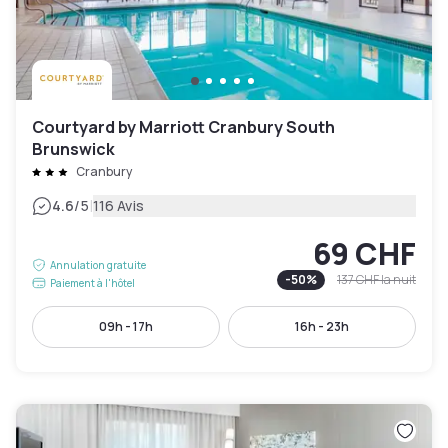
Courtyard by Marriott Cranbury South
Brunswick
Cranbury
|
4.6
/5
116 Avis
69 CHF
Annulation gratuite
-
50
%
137 CHF
la nuit
Paiement à l'hôtel
09h - 17h
16h - 23h