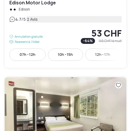
Edison Motor Lodge
Edison
|
4.7
/5
2 Avis
53 CHF
Annulation gratuite
-
64
%
145 CHF
la nuit
Paiement à l'hôtel
07h - 12h
10h - 15h
12h - 17h