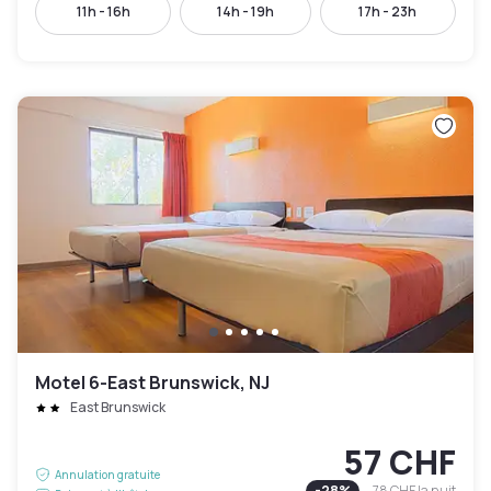
11h - 16h
14h - 19h
17h - 23h
Motel 6-East Brunswick, NJ
East Brunswick
57 CHF
Annulation gratuite
-
28
%
78 CHF
la nuit