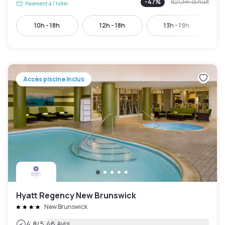
-
47
%
82 CHF
la nuit
Paiement à l'hôtel
10h - 18h
12h - 18h
13h - 19h
Accès piscine inclus
Hyatt Regency New Brunswick
New Brunswick
|
4.8
/5
46 Avis