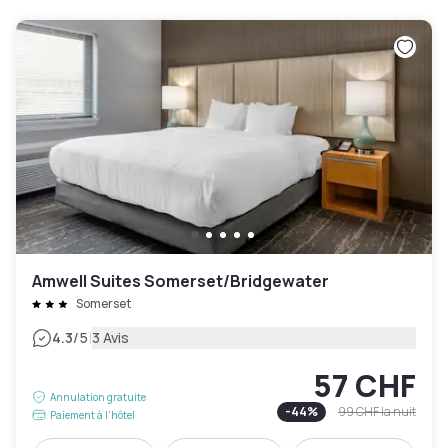
Amwell Suites Somerset/Bridgewater
Somerset
|
4.3
/5
3 Avis
57 CHF
Annulation gratuite
-
44
%
99 CHF
la nuit
Paiement à l'hôtel