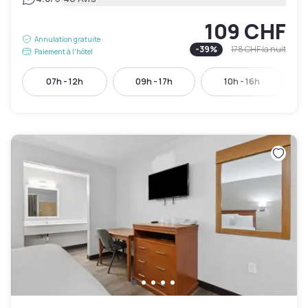
109 CHF
Annulation gratuite
-
39
%
178 CHF
la nuit
Paiement à l'hôtel
07h - 12h
09h - 17h
10h - 16h