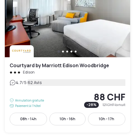
Courtyard by Marriott Edison Woodbridge
Edison
|
4.7
/5
62 Avis
88 CHF
Annulation gratuite
-
28
%
121 CHF
la nuit
Paiement à l'hôtel
08h - 14h
10h - 16h
10h - 17h