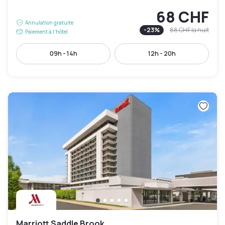
68 CHF
Annulation gratuite
-
23
%
88 CHF
la nuit
Paiement à l'hôtel
09h - 14h
12h - 20h
Marriott Saddle Brook