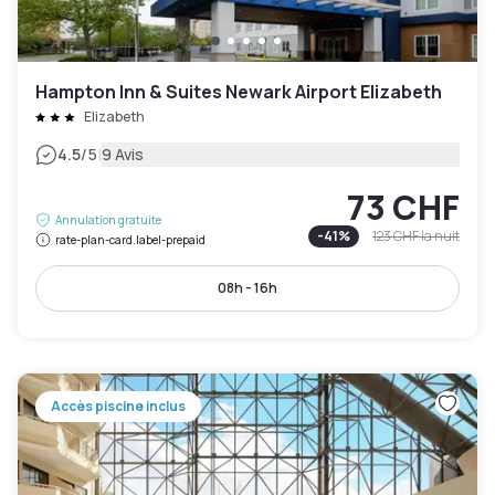
Hampton Inn & Suites Newark Airport Elizabeth
Elizabeth
|
4.5
/5
9 Avis
73 CHF
Annulation gratuite
-
41
%
123 CHF
la nuit
rate-plan-card.label-prepaid
08h - 16h
Accès piscine inclus