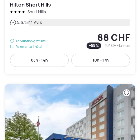
Hilton Short Hills
Short Hills
|
4.6
/5
11 Avis
88 CHF
Annulation gratuite
-
55
%
194 CHF
la nuit
Paiement à l'hôtel
08h - 14h
10h - 17h