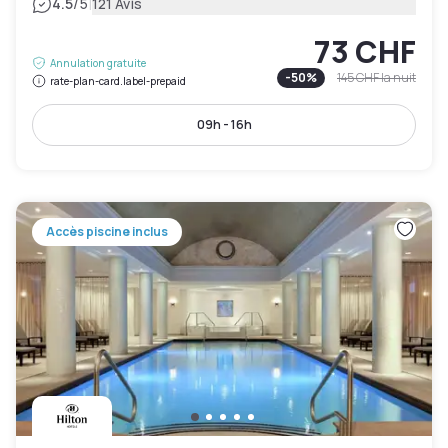
|
4.5
/5
121 Avis
73 CHF
Annulation gratuite
-
50
%
145 CHF
la nuit
rate-plan-card.label-prepaid
09h - 16h
Accès piscine inclus