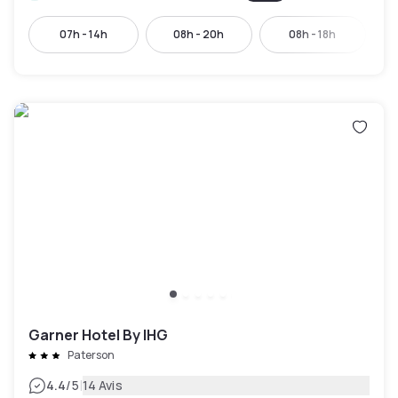
07h - 14h
08h - 20h
08h - 18h
Garner Hotel By IHG
Paterson
|
4.4
/5
14 Avis