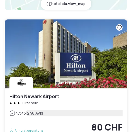
hotel.cta.view_map
Hilton Newark Airport
Elizabeth
|
4.5
/5
248 Avis
80 CHF
Annulation gratuite