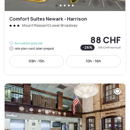
Comfort Suites Newark - Harrison
Mount Pleasant/Lower Broadway
88 CHF
Annulation gratuite
-
26
%
118 CHF
la nuit
rate-plan-card.label-prepaid
09h - 15h
10h - 16h