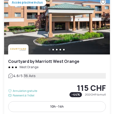
Accès piscine inclus
Courtyard by Marriott West Orange
West Orange
|
4.6
/5
36 Avis
115 CHF
Annulation gratuite
-
44
%
202 CHF
la nuit
Paiement à l'hôtel
10h - 14h