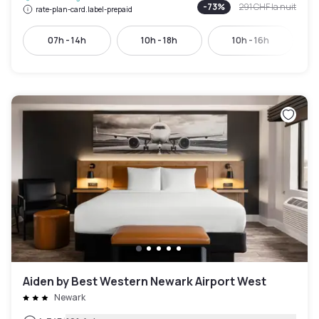
-
73
%
291 CHF
la nuit
rate-plan-card.label-prepaid
07h - 14h
10h - 18h
10h - 16h
Aiden by Best Western Newark Airport West
Newark