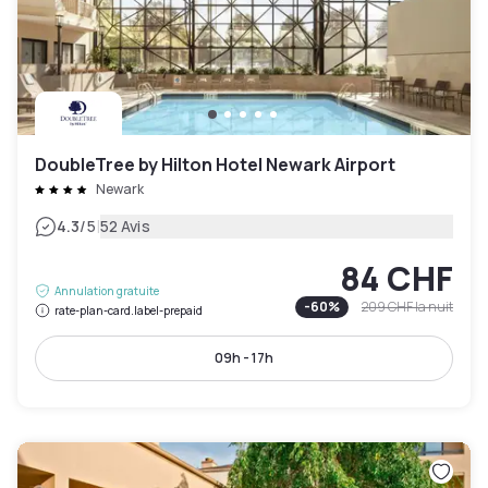
DoubleTree by Hilton Hotel Newark Airport
Newark
|
4.3
/5
52 Avis
84 CHF
Annulation gratuite
-
60
%
209 CHF
la nuit
rate-plan-card.label-prepaid
09h - 17h