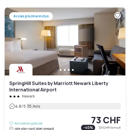
Accès piscine inclus
SpringHill Suites by Marriott Newark Liberty
International Airport
Newark
|
4.6
/5
35 Avis
73 CHF
Annulation gratuite
-
40
%
121 CHF
la nuit
rate-plan-card.label-prepaid