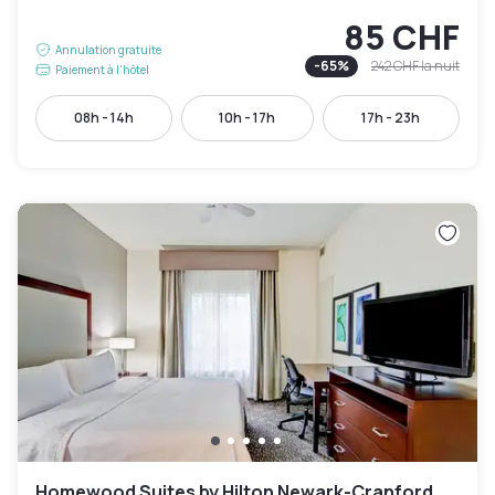
85 CHF
Annulation gratuite
-
65
%
242 CHF
la nuit
Paiement à l'hôtel
08h - 14h
10h - 17h
17h - 23h
Homewood Suites by Hilton Newark-Cranford