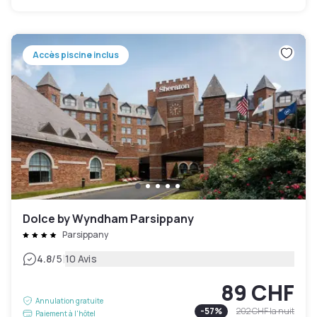
Accès piscine inclus
Dolce by Wyndham Parsippany
Parsippany
|
4.8
/5
10 Avis
89 CHF
Annulation gratuite
-
57
%
202 CHF
la nuit
Paiement à l'hôtel