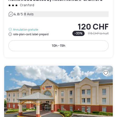
Cranford
|
4.8
/5
8 Avis
120 CHF
Annulation gratuite
-
33
%
178 CHF
la nuit
rate-plan-card.label-prepaid
10h - 15h