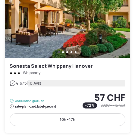
Sonesta Select Whippany Hanover
Whippany
|
4.6
/5
16 Avis
57 CHF
Annulation gratuite
-
72
%
202 CHF
la nuit
rate-plan-card.label-prepaid
10h - 17h