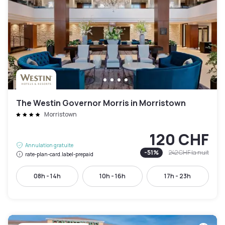
The Westin Governor Morris in Morristown
Morristown
120 CHF
Annulation gratuite
-
51
%
242 CHF
la nuit
rate-plan-card.label-prepaid
08h - 14h
10h - 16h
17h - 23h