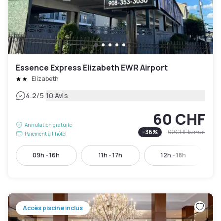
Essence Express Elizabeth EWR Airport
Elizabeth
|
4.2
/5
10 Avis
60 CHF
Annulation gratuite
-
36
%
92 CHF
la nuit
Paiement à l'hôtel
09h - 16h
11h - 17h
12h - 18h
Accès piscine inclus