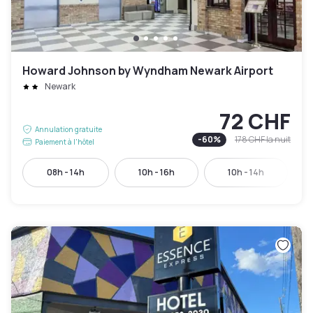
Howard Johnson by Wyndham Newark Airport
Newark
72 CHF
Annulation gratuite
-
60
%
178 CHF
la nuit
Paiement à l'hôtel
08h - 14h
10h - 16h
10h - 14h