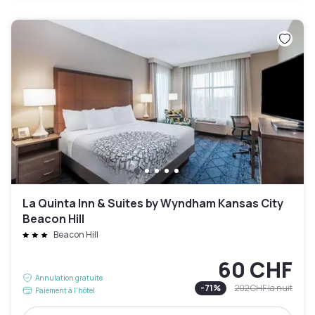
La Quinta Inn & Suites by Wyndham Kansas City
Beacon Hill
Beacon Hill
60 CHF
Annulation gratuite
-
71
%
202 CHF
la nuit
Paiement à l'hôtel