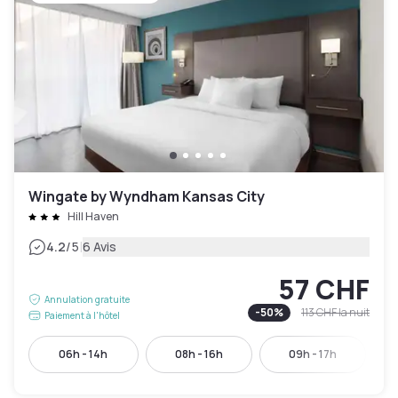
Wingate by Wyndham Kansas City
Hill Haven
|
4.2
/5
6 Avis
57 CHF
Annulation gratuite
-
50
%
113 CHF
la nuit
Paiement à l'hôtel
06h - 14h
08h - 16h
09h - 17h