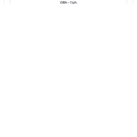
08h - 14h
Residence Inn by Marriott Kansas City
Independence
Independence
|
4
/5
2 Avis