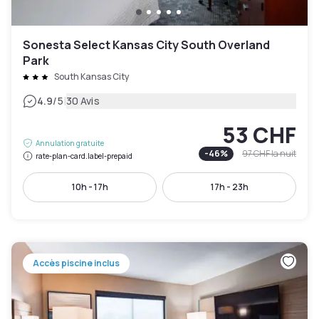
Sonesta Select Kansas City South Overland
Park
South Kansas City
|
4.9
/5
30 Avis
53 CHF
Annulation gratuite
-
46
%
97 CHF
la nuit
rate-plan-card.label-prepaid
10h - 17h
17h - 23h
Accès piscine inclus