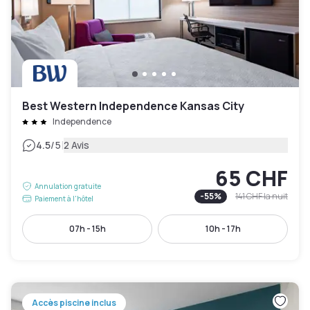
Best Western Independence Kansas City
Independence
|
4.5
/5
2 Avis
65 CHF
Annulation gratuite
-
55
%
141 CHF
la nuit
Paiement à l'hôtel
07h - 15h
10h - 17h
Accès piscine inclus