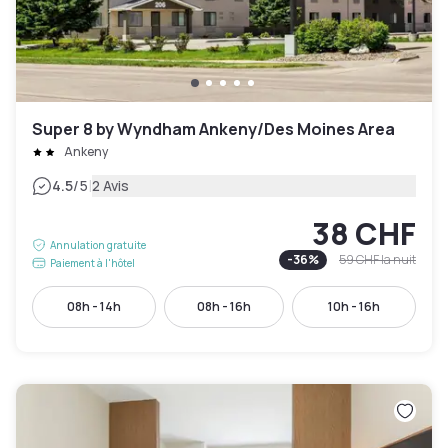
Super 8 by Wyndham Ankeny/Des Moines Area
Ankeny
|
4.5
/5
2 Avis
38 CHF
Annulation gratuite
-
36
%
59 CHF
la nuit
Paiement à l'hôtel
08h - 14h
08h - 16h
10h - 16h