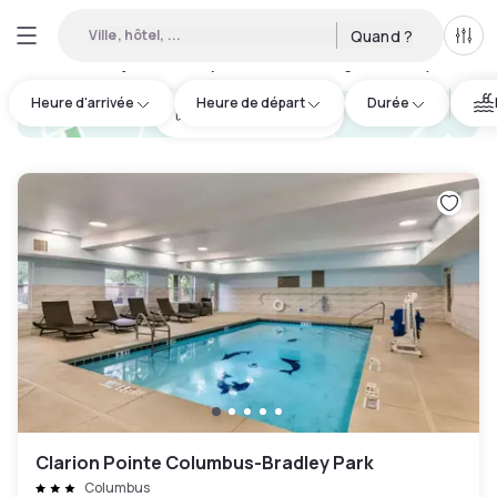
Ville, hôtel, ...
Quand ?
Tous
Hôtels en journée disponibles à Muscogee County
:
2
Heure d'arrivée
Heure de départ
Durée
hotel.cta.view_map
Clarion Pointe Columbus-Bradley Park
Columbus