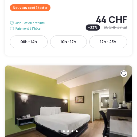
Nouveau spot à tester
44 CHF
Annulation gratuite
-
33
%
65 CHF
la nuit
Paiement à l'hôtel
08h - 14h
10h - 17h
17h - 23h