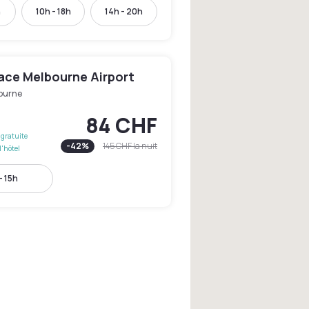
h
10h - 18h
14h - 20h
lace Melbourne Airport
ourne
84 CHF
gratuite
-
42
%
145 CHF
la nuit
l'hôtel
- 15h