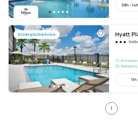
08h - 14
Hyatt P
Accès piscine inclus
Melb
Annulation 
Paiement à 
11h 
1