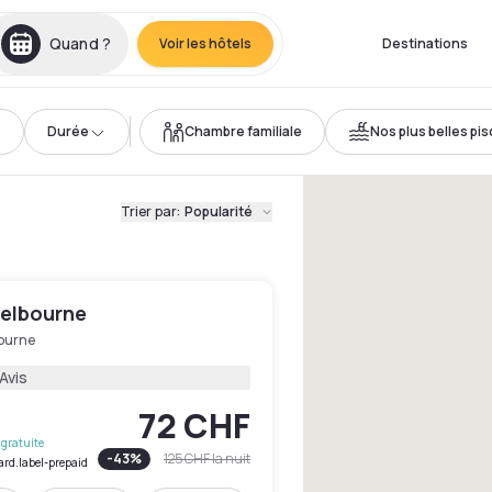
Quand ?
Voir les hôtels
Destinations
Durée
Chambre familiale
Nos plus belles pi
Trier par
:
Popularité
Melbourne
ourne
Avis
72 CHF
gratuite
-
43
%
125 CHF
la nuit
ard.label-prepaid