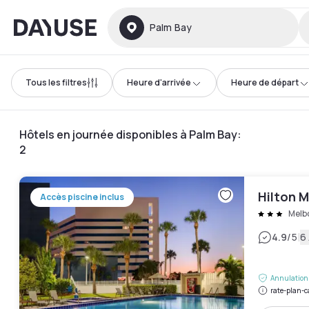
Dayuse
Palm Bay
Tous les filtres
Heure d'arrivée
Heure de départ
Hôtels en journée disponibles à Palm Bay
:
2
Hilton 
Accès piscine inclus
Melb
|
4.9
/5
6 
Annulation 
rate-plan-c