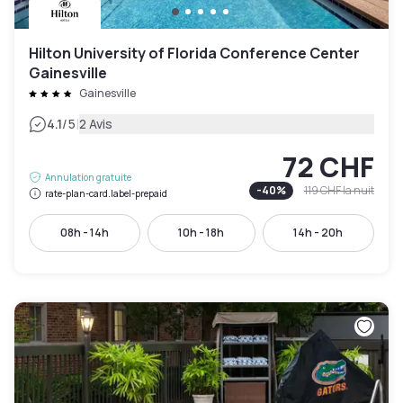
Hilton University of Florida Conference Center
Gainesville
Gainesville
|
4.1
/5
2 Avis
72 CHF
Annulation gratuite
-
40
%
119 CHF
la nuit
rate-plan-card.label-prepaid
08h - 14h
10h - 18h
14h - 20h