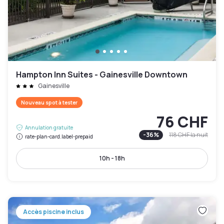
Hampton Inn Suites - Gainesville Downtown
Gainesville
Nouveau spot à tester
76 CHF
Annulation gratuite
-
36
%
118 CHF
la nuit
rate-plan-card.label-prepaid
10h - 18h
Accès piscine inclus