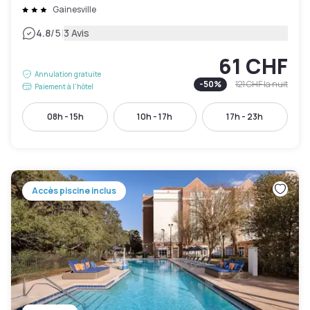
Gainesville
|
4.8
/5
3 Avis
61 CHF
Annulation gratuite
-
50
%
121 CHF
la nuit
Paiement à l'hôtel
08h - 15h
10h - 17h
17h - 23h
Accès piscine inclus