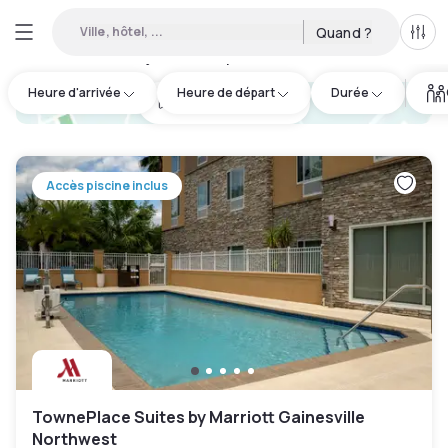
Ville, hôtel, ...
Quand ?
Tous
Hôtels en journée disponibles à Alachua
:
4
Heure d'arrivée
Heure de départ
Durée
hotel.cta.view_map
Accès piscine inclus
TownePlace Suites by Marriott Gainesville
Northwest