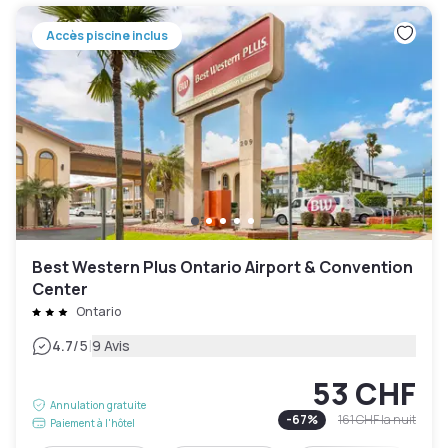
Accès piscine inclus
Best Western Plus Ontario Airport & Convention
Center
Ontario
|
4.7
/5
9 Avis
53 CHF
Annulation gratuite
-
67
%
161 CHF
la nuit
Paiement à l'hôtel