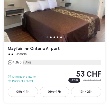
Mayfair inn Ontario Airport
Ontario
|
4.9
/5
7 Avis
53 CHF
Annulation gratuite
-
29
%
74 CHF
la nuit
Paiement à l'hôtel
08h - 14h
09h - 17h
17h - 23h