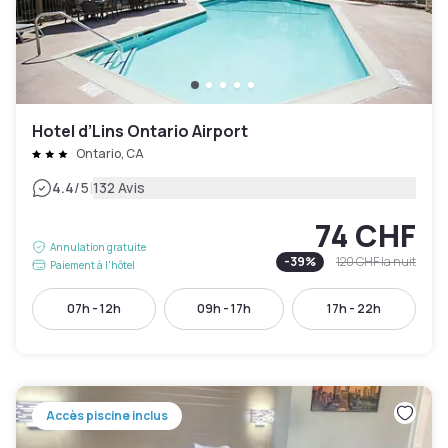
Hotel d’Lins Ontario Airport
Ontario, CA
|
4.4
/5
132 Avis
74 CHF
Annulation gratuite
-
39
%
120 CHF
la nuit
Paiement à l'hôtel
07h - 12h
09h - 17h
17h - 22h
Accès piscine inclus