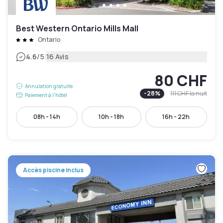
Best Western Ontario Mills Mall
Ontario
|
4.6
/5
16 Avis
80 CHF
Annulation gratuite
-
28
%
111 CHF
la nuit
Paiement à l'hôtel
08h - 14h
10h - 18h
16h - 22h
Accès piscine inclus