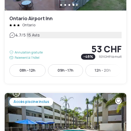
Ontario Airport Inn
Ontario
|
4.7
/5
15 Avis
53 CHF
Annulation gratuite
-
48
%
101 CHF
la nuit
Paiement à l'hôtel
08h - 12h
09h - 17h
12h - 20h
Accès piscine inclus