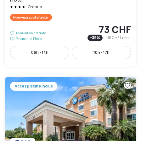
Ontario
Nouveau spot à tester
73 CHF
Annulation gratuite
-
38
%
116 CHF
la nuit
Paiement à l'hôtel
06h - 14h
10h - 17h
Accès piscine inclus