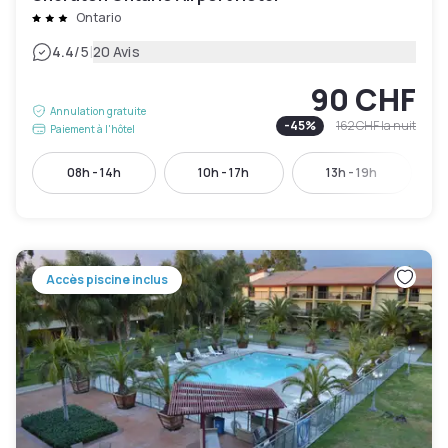
Ontario
|
4.4
/5
20 Avis
90 CHF
Annulation gratuite
-
45
%
162 CHF
la nuit
Paiement à l'hôtel
08h - 14h
10h - 17h
13h - 19h
Accès piscine inclus