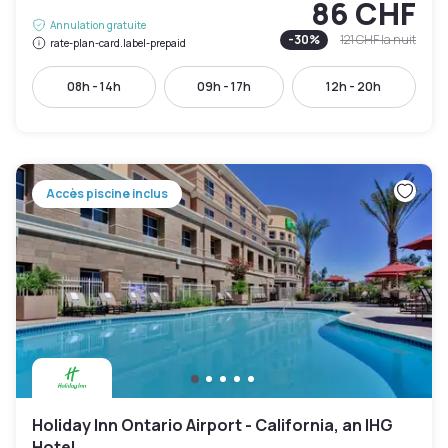
86 CHF
Annulation gratuite
-
30
%
121 CHF
la nuit
rate-plan-card.label-prepaid
08h - 14h
09h - 17h
12h - 20h
Accès piscine inclus
Holiday Inn Ontario Airport - California, an IHG
Hotel