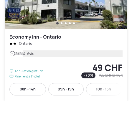
Economy Inn - Ontario
Ontario
|
5
/5
4 Avis
49 CHF
Annulation gratuite
-
70
%
162 CHF
la nuit
Paiement à l'hôtel
08h - 14h
09h - 19h
10h - 15h
Accès piscine inclus