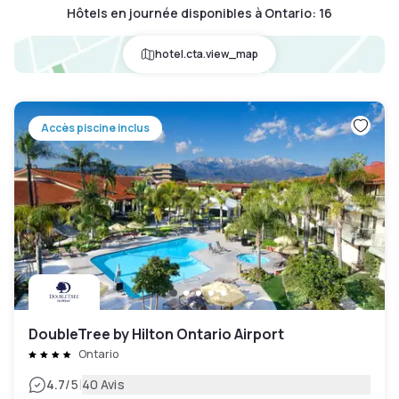
Hôtels en journée disponibles à Ontario
:
16
hotel.cta.view_map
Accès piscine inclus
DoubleTree by Hilton Ontario Airport
Ontario
|
4.7
/5
40 Avis