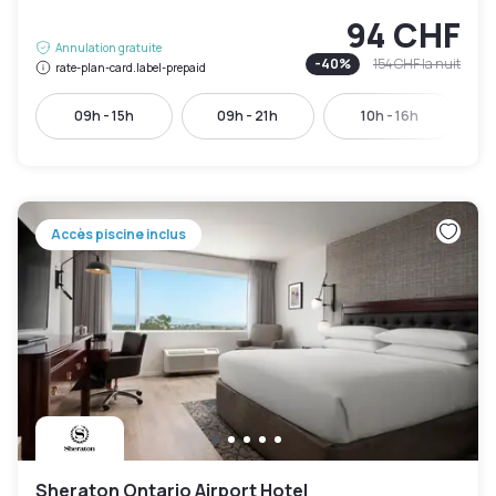
94 CHF
Annulation gratuite
-
40
%
154 CHF
la nuit
rate-plan-card.label-prepaid
09h - 15h
09h - 21h
10h - 16h
Accès piscine inclus
Sheraton Ontario Airport Hotel