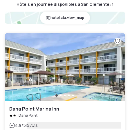
Hôtels en journée disponibles à San Clemente
:
1
hotel.cta.view_map
Dana Point Marina Inn
Dana Point
|
4.9
/5
5 Avis