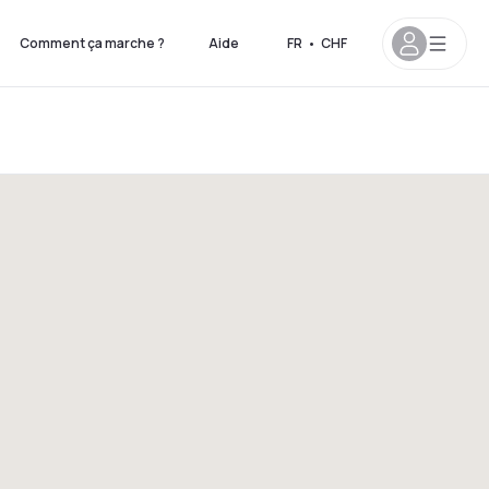
Comment ça marche ?
Aide
FR
•
CHF