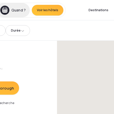
Quand ?
Voir les hôtels
Destinations
Durée
e
:
 Borough
 recherche