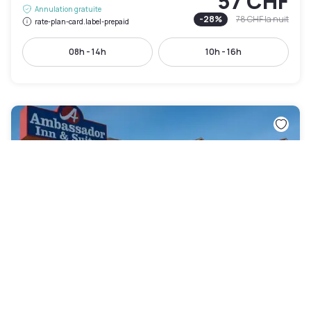
57 CHF
Annulation gratuite
-
28
%
78 CHF
la nuit
rate-plan-card.label-prepaid
08h - 14h
10h - 16h
Ambassador Inn & Suites Tuscaloosa University
I-20