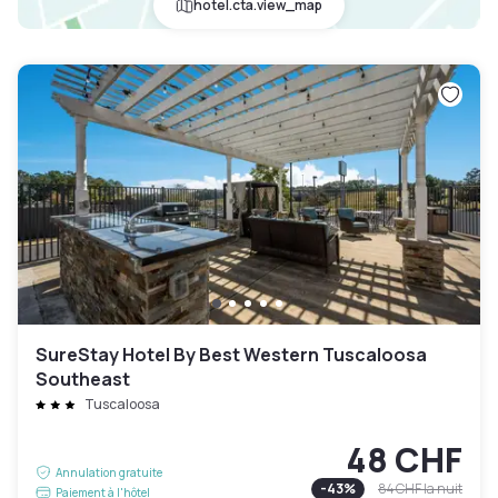
hotel.cta.view_map
SureStay Hotel By Best Western Tuscaloosa
Southeast
Tuscaloosa
48 CHF
Annulation gratuite
-
43
%
84 CHF
la nuit
Paiement à l'hôtel