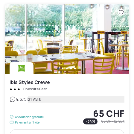
ibis Styles Crewe
Cheshire East
|
4.6
/5
21 Avis
65 CHF
Annulation gratuite
-
34
%
98 CHF
la nuit
Paiement à l'hôtel