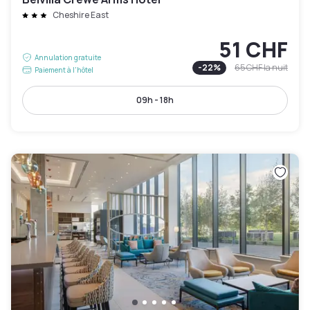
Cheshire East
51 CHF
Annulation gratuite
-
22
%
65 CHF
la nuit
Paiement à l'hôtel
09h - 18h