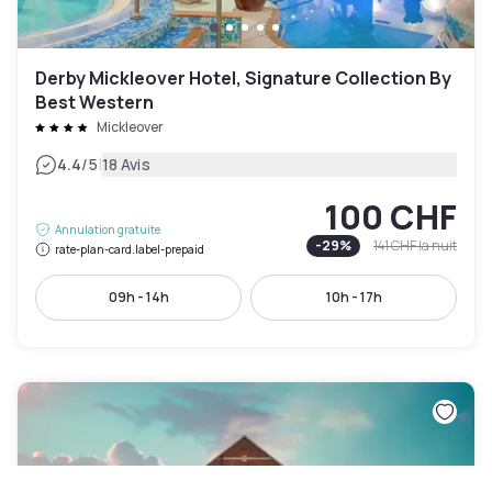
Derby Mickleover Hotel, Signature Collection By
Best Western
Mickleover
|
4.4
/5
18 Avis
100 CHF
Annulation gratuite
-
29
%
141 CHF
la nuit
rate-plan-card.label-prepaid
09h - 14h
10h - 17h