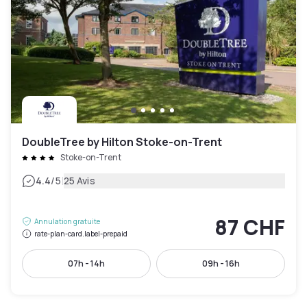
DoubleTree by Hilton Stoke-on-Trent
Stoke-on-Trent
|
4.4
/5
25 Avis
87 CHF
Annulation gratuite
rate-plan-card.label-prepaid
07h - 14h
09h - 16h