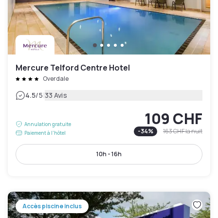
Mercure Telford Centre Hotel
Overdale
|
4.5
/5
33 Avis
109 CHF
Annulation gratuite
-
34
%
163 CHF
la nuit
Paiement à l'hôtel
10h - 16h
Accès piscine inclus