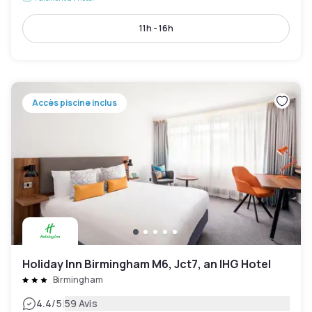
11h - 16h
Accès piscine inclus
Holiday Inn Birmingham M6, Jct7, an IHG Hotel
Birmingham
|
4.4
/5
59 Avis