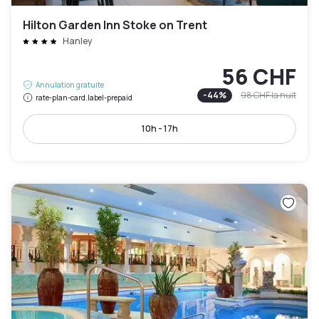
Hilton Garden Inn Stoke on Trent
Hanley
56 CHF
Annulation gratuite
-
44
%
98 CHF
la nuit
rate-plan-card.label-prepaid
10h - 17h