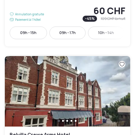
60 CHF
Annulation gratuite
-
45
%
109 CHF
la nuit
Paiement à l'hôtel
09h - 15h
09h - 17h
10h - 14h
Belvilla Crewe Arms Hotel