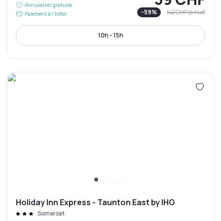
Annulation gratuite
-
59
%
142 CHF
la nuit
Paiement à l'hôtel
10h - 15h
Holiday Inn Express - Taunton East by IHG
Somerset