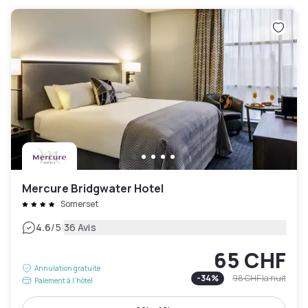
Mercure Bridgwater Hotel
Somerset
|
4.6
/5
36 Avis
65 CHF
Annulation gratuite
-
34
%
98 CHF
la nuit
Paiement à l'hôtel