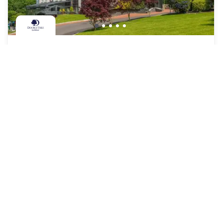
DoubleTree by Hilton Bristol South - Cadbury
House
Yatton
Nouveau spot à tester
124 CHF
Annulation gratuite
-
27
%
168 CHF
la nuit
rate-plan-card.label-prepaid
10h - 17h