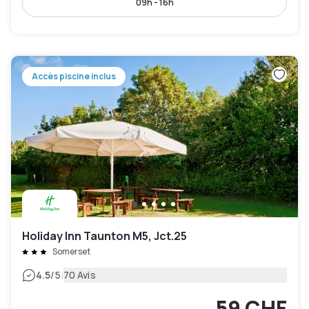
09h - 16h
Accès piscine inclus
Holiday Inn Taunton M5, Jct.25
Somerset
|
4.5
/5
70 Avis
59 CHF