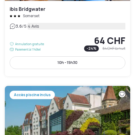
ibis Bridgwater
Somerset
|
3.6
/5
4 Avis
64 CHF
Annulation gratuite
-
24
%
84 CHF
la nuit
Paiement à l'hôtel
10h - 15h30
Accès piscine inclus