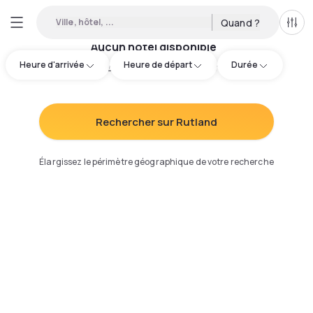
Ville, hôtel, ...
Quand ?
Tous
Aucun hôtel disponible
Heure d'arrivée
Heure de départ
Durée
Essayez d'ajuster votre recherche
:
Rechercher sur Rutland
Élargissez le périmètre géographique de votre recherche