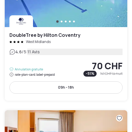
DoubleTree by Hilton Coventry
West Midlands
|
4.6
/5
11 Avis
70 CHF
Annulation gratuite
-
51
%
141 CHF
la nuit
rate-plan-card.label-prepaid
09h - 18h