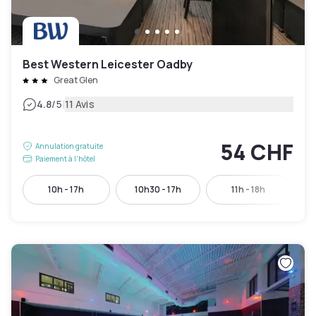
Best Western Leicester Oadby
Great Glen
|
4.8
/5
11 Avis
54 CHF
Annulation gratuite
Paiement à l'hôtel
10h - 17h
10h30 - 17h
11h - 18h