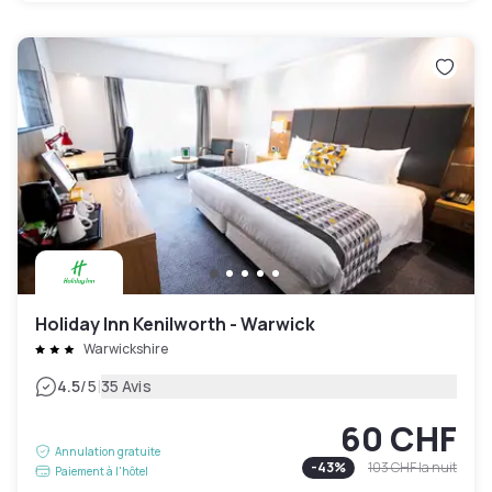
Holiday Inn Kenilworth - Warwick
Warwickshire
|
4.5
/5
35 Avis
60 CHF
Annulation gratuite
-
43
%
103 CHF
la nuit
Paiement à l'hôtel