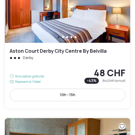
Aston Court Derby City Centre By Belvilla
Derby
48 CHF
Annulation gratuite
-
43
%
84 CHF
la nuit
Paiement à l'hôtel
10h - 15h