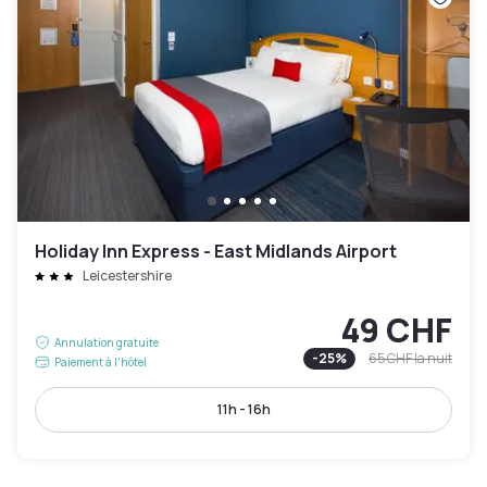
Holiday Inn Express - East Midlands Airport
Leicestershire
49 CHF
Annulation gratuite
-
25
%
65 CHF
la nuit
Paiement à l'hôtel
11h - 16h