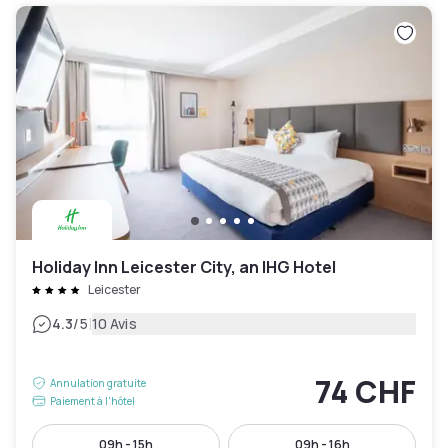
Holiday Inn Leicester City, an IHG Hotel
Leicester
|
4.3
/5
10 Avis
74 CHF
Annulation gratuite
Paiement à l'hôtel
09h - 15h
09h - 16h