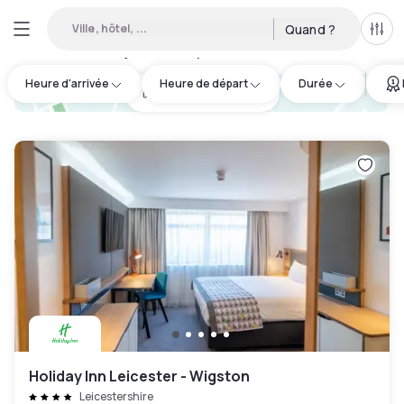
Ville, hôtel, ...
Quand ?
Tous
Hôtels en journée disponibles à Leicester
:
31
Heure d'arrivée
Heure de départ
Durée
hotel.cta.view_map
Holiday Inn Leicester - Wigston
Leicestershire