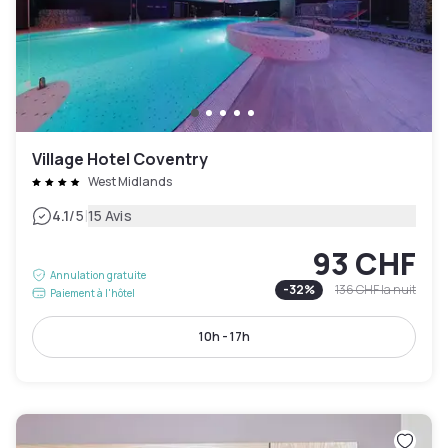
Village Hotel Coventry
West Midlands
|
4.1
/5
15 Avis
93 CHF
Annulation gratuite
-
32
%
136 CHF
la nuit
Paiement à l'hôtel
10h - 17h