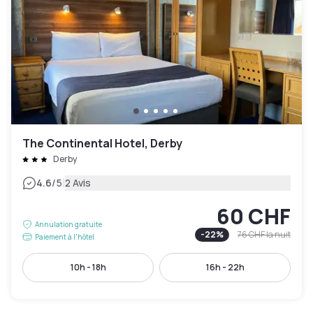
The Continental Hotel, Derby
Derby
|
4.6
/5
2 Avis
60 CHF
Annulation gratuite
-
22
%
76 CHF
la nuit
Paiement à l'hôtel
10h - 18h
16h - 22h