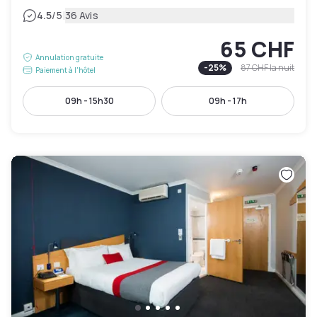
|
4.5
/5
36 Avis
65 CHF
Annulation gratuite
-
25
%
87 CHF
la nuit
Paiement à l'hôtel
09h - 15h30
09h - 17h