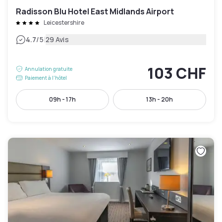
Radisson Blu Hotel East Midlands Airport
Leicestershire
|
4.7
/5
29 Avis
103 CHF
Annulation gratuite
Paiement à l'hôtel
09h - 17h
13h - 20h