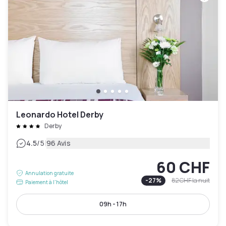
Leonardo Hotel Derby
Derby
|
4.5
/5
96 Avis
60 CHF
Annulation gratuite
-
27
%
82 CHF
la nuit
Paiement à l'hôtel
09h - 17h