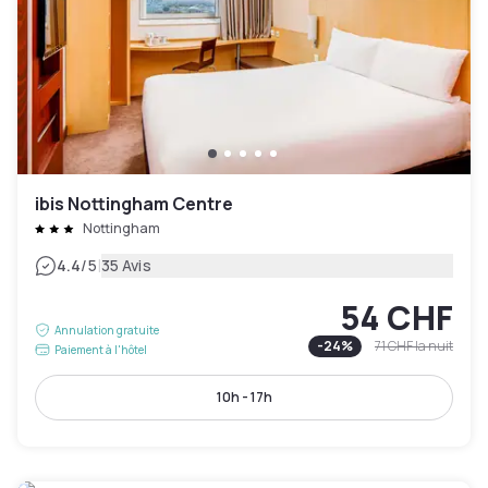
ibis Nottingham Centre
Nottingham
|
4.4
/5
35 Avis
54 CHF
Annulation gratuite
-
24
%
71 CHF
la nuit
Paiement à l'hôtel
10h - 17h