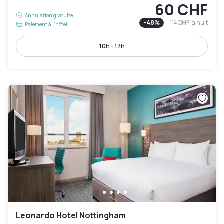
60 CHF
Annulation gratuite
-
48
%
114 CHF
la nuit
Paiement à l'hôtel
10h - 17h
Leonardo Hotel Nottingham