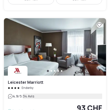
Leicester Marriott
Enderby
|
4.9
/5
34 Avis
93 CHF