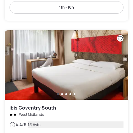
11h - 16h
ibis Coventry South
West Midlands
|
4.4
/5
13 Avis