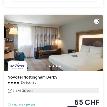
Novotel Nottingham Derby
Derbyshire
|
4.4
/5
30 Avis
65 CHF
Annulation gratuite