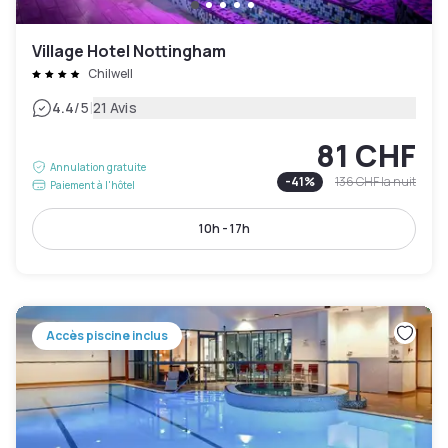
Village Hotel Nottingham
Chilwell
|
4.4
/5
21 Avis
81 CHF
Annulation gratuite
-
41
%
136 CHF
la nuit
Paiement à l'hôtel
10h - 17h
Accès piscine inclus