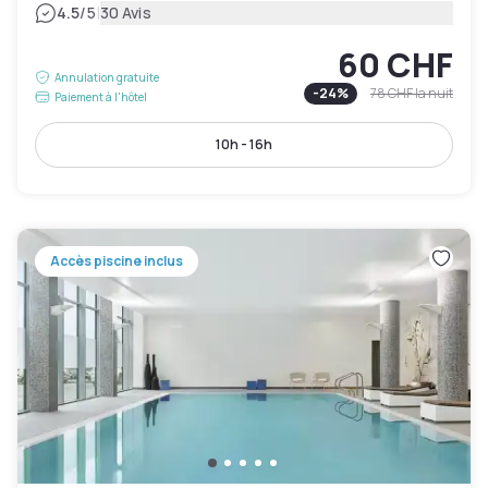
|
4.5
/5
30 Avis
60 CHF
Annulation gratuite
-
24
%
78 CHF
la nuit
Paiement à l'hôtel
10h - 16h
Accès piscine inclus