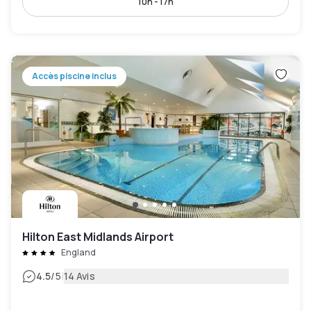
10h - 17h
Accès piscine inclus
Hilton East Midlands Airport
England
|
4.5
/5
14 Avis