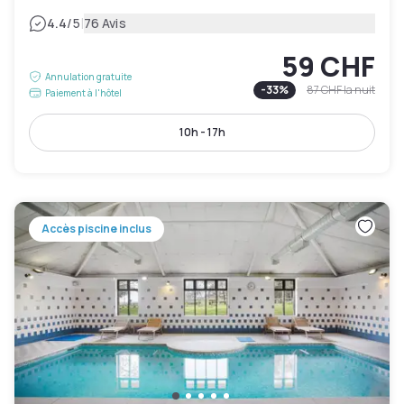
|
4.4
/5
76 Avis
59 CHF
Annulation gratuite
-
33
%
87 CHF
la nuit
Paiement à l'hôtel
10h - 17h
Accès piscine inclus