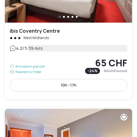
ibis Coventry Centre
West Midlands
|
4.2
/5
39 Avis
65 CHF
Annulation gratuite
-
24
%
85 CHF
la nuit
Paiement à l'hôtel
10h - 17h