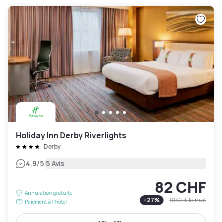
Holiday Inn Derby Riverlights
Derby
|
4.9
/5
5 Avis
82 CHF
Annulation gratuite
-
27
%
111 CHF
la nuit
Paiement à l'hôtel