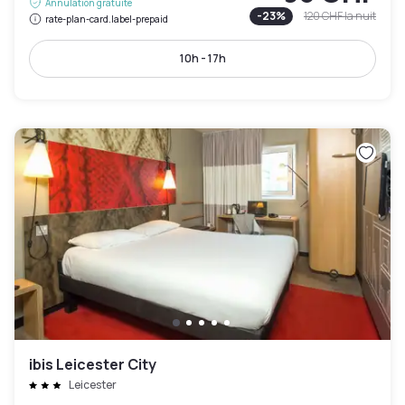
Annulation gratuite
-
23
%
120 CHF
la nuit
rate-plan-card.label-prepaid
10h - 17h
ibis Leicester City
Leicester