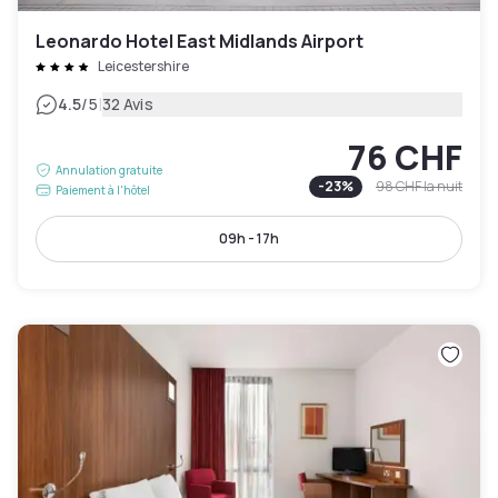
Leonardo Hotel East Midlands Airport
Leicestershire
|
4.5
/5
32 Avis
76 CHF
Annulation gratuite
-
23
%
98 CHF
la nuit
Paiement à l'hôtel
09h - 17h