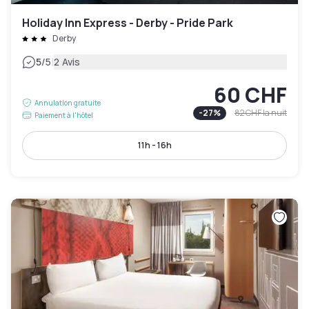
Holiday Inn Express - Derby - Pride Park
Derby
|
5
/5
2 Avis
60 CHF
Annulation gratuite
-
27
%
82 CHF
la nuit
Paiement à l'hôtel
11h - 16h