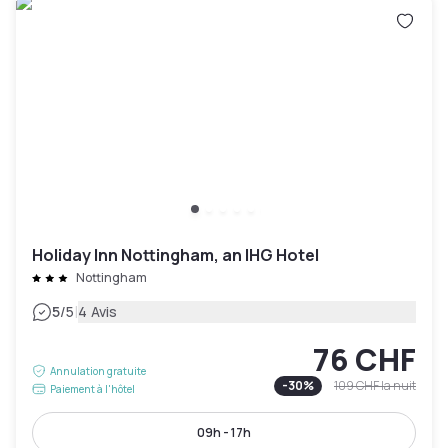
Holiday Inn Nottingham, an IHG Hotel
Nottingham
|
5
/5
4 Avis
76 CHF
Annulation gratuite
-
30
%
109 CHF
la nuit
Paiement à l'hôtel
09h - 17h