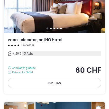
voco Leicester, an IHG Hotel
Leicester
|
4.5
/5
13 Avis
80 CHF
Annulation gratuite
Paiement à l'hôtel
10h - 16h