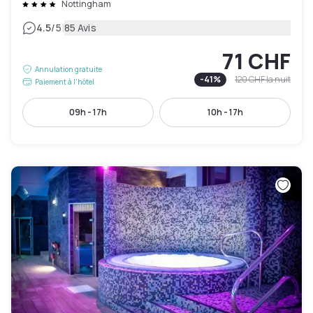
Nottingham
|
4.5
/5
85 Avis
71 CHF
Annulation gratuite
-
41
%
120 CHF
la nuit
Paiement à l'hôtel
09h - 17h
10h - 17h