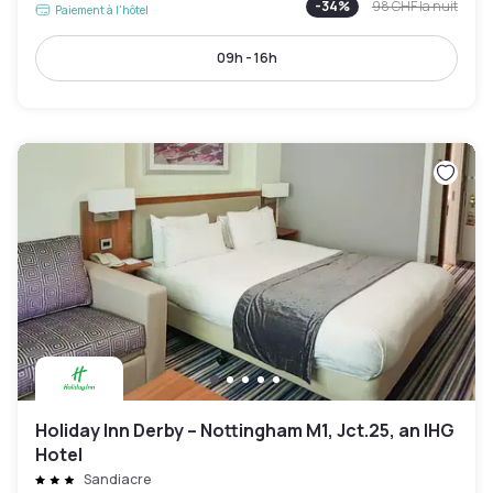
-
34
%
98 CHF
la nuit
Paiement à l'hôtel
09h - 16h
Holiday Inn Derby – Nottingham M1, Jct.25, an IHG
Hotel
Sandiacre