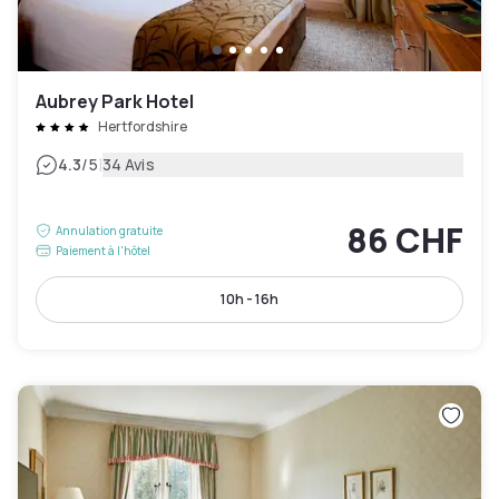
Aubrey Park Hotel
Hertfordshire
|
4.3
/5
34 Avis
86 CHF
Annulation gratuite
Paiement à l'hôtel
10h - 16h