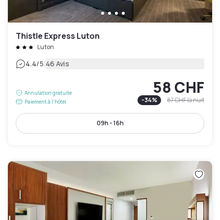
Thistle Express Luton
Luton
|
4.4
/5
46 Avis
58 CHF
Annulation gratuite
-
34
%
87 CHF
la nuit
Paiement à l'hôtel
09h - 16h