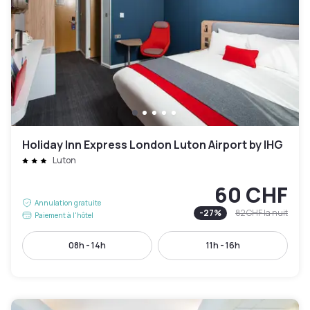
Holiday Inn Express London Luton Airport by IHG
Luton
60 CHF
Annulation gratuite
-
27
%
82 CHF
la nuit
Paiement à l'hôtel
08h - 14h
11h - 16h