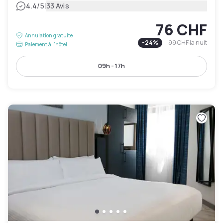
|
4.4
/5
33 Avis
76 CHF
Annulation gratuite
-
24
%
99 CHF
la nuit
Paiement à l'hôtel
09h - 17h