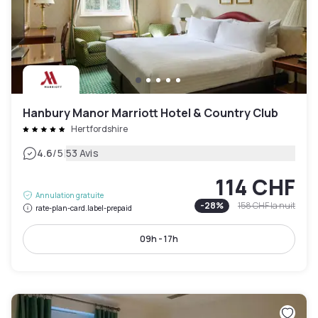
Hanbury Manor Marriott Hotel & Country Club
Hertfordshire
|
4.6
/5
53 Avis
114 CHF
Annulation gratuite
-
28
%
158 CHF
la nuit
rate-plan-card.label-prepaid
09h - 17h