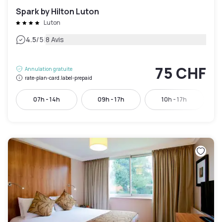
Spark by Hilton Luton
Luton
|
4.5
/5
8 Avis
75 CHF
Annulation gratuite
rate-plan-card.label-prepaid
07h - 14h
09h - 17h
10h - 17h