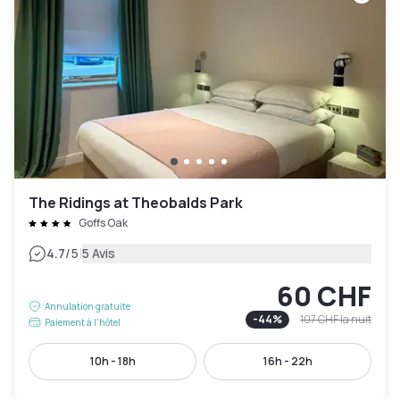
The Ridings at Theobalds Park
Goffs Oak
|
4.7
/5
5 Avis
60 CHF
Annulation gratuite
-
44
%
107 CHF
la nuit
Paiement à l'hôtel
10h - 18h
16h - 22h