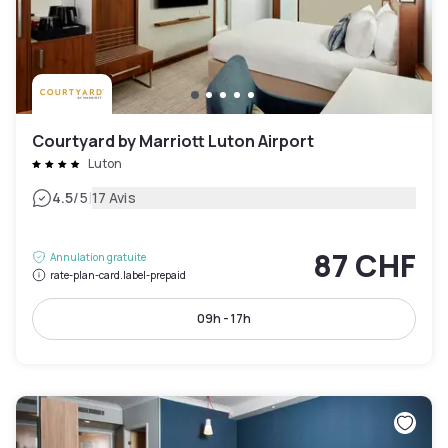
Courtyard by Marriott Luton Airport
Luton
|
4.5
/5
17 Avis
87 CHF
Annulation gratuite
rate-plan-card.label-prepaid
09h - 17h