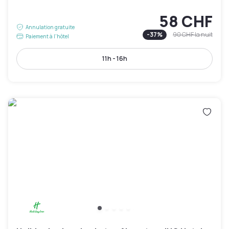
58 CHF
Annulation gratuite
-
37
%
90 CHF
la nuit
Paiement à l'hôtel
11h - 16h