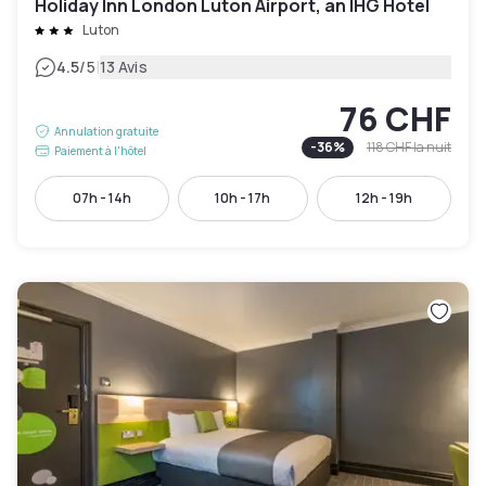
Holiday Inn London Luton Airport, an IHG Hotel
Luton
|
4.5
/5
13 Avis
76 CHF
Annulation gratuite
-
36
%
118 CHF
la nuit
Paiement à l'hôtel
07h - 14h
10h - 17h
12h - 19h