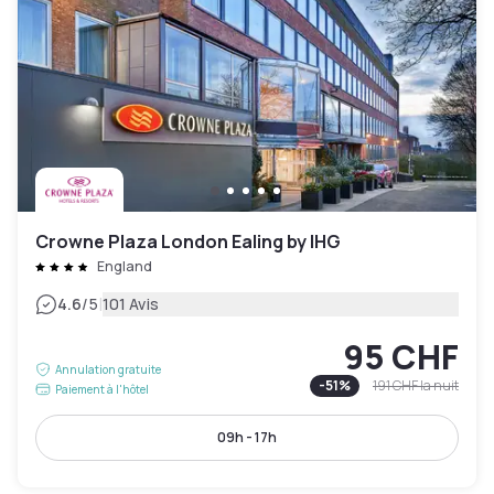
Crowne Plaza London Ealing by IHG
England
|
4.6
/5
101 Avis
95 CHF
Annulation gratuite
-
51
%
191 CHF
la nuit
Paiement à l'hôtel
09h - 17h