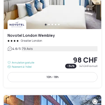
Novotel London Wembley
Greater London
|
4.6
/5
79 Avis
98 CHF
Annulation gratuite
-
34
%
147 CHF
la nuit
Paiement à l'hôtel
10h - 18h