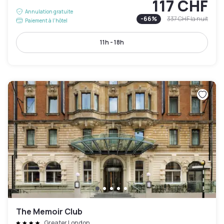
117 CHF
Annulation gratuite
-
66
%
337 CHF
la nuit
Paiement à l'hôtel
11h - 18h
The Memoir Club
Greater London