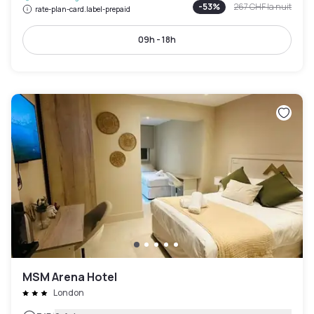
-
53
%
267 CHF
la nuit
rate-plan-card.label-prepaid
09h - 18h
MSM Arena Hotel
London