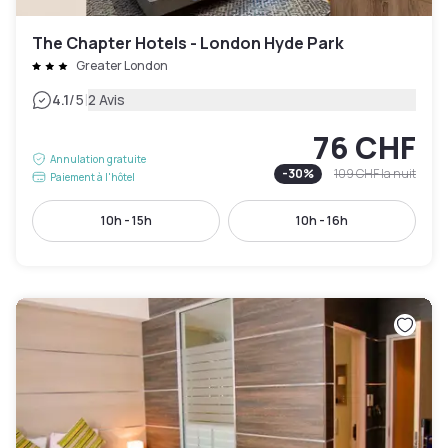
The Chapter Hotels - London Hyde Park
Greater London
|
4.1
/5
2 Avis
76 CHF
Annulation gratuite
-
30
%
109 CHF
la nuit
Paiement à l'hôtel
10h - 15h
10h - 16h