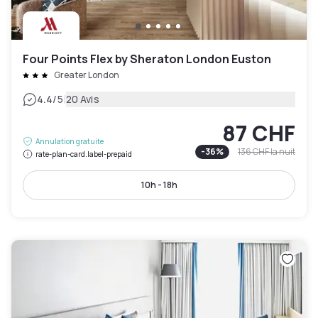
Four Points Flex by Sheraton London Euston
Greater London
|
4.4
/5
20 Avis
87 CHF
Annulation gratuite
-
36
%
136 CHF
la nuit
rate-plan-card.label-prepaid
10h - 18h