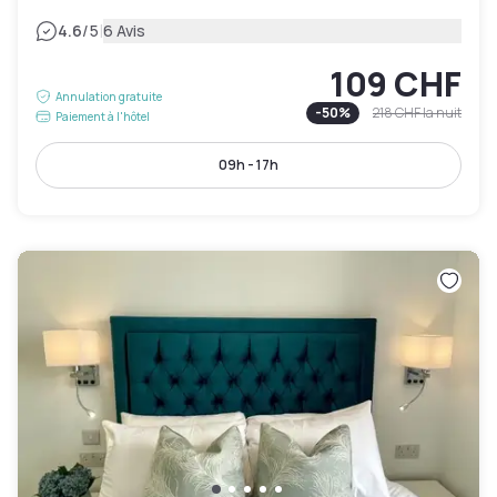
|
4.6
/5
6 Avis
109 CHF
Annulation gratuite
-
50
%
218 CHF
la nuit
Paiement à l'hôtel
09h - 17h