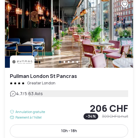
Pullman London St Pancras
Greater London
|
4.7
/5
63 Avis
206 CHF
Annulation gratuite
-
34
%
309 CHF
la nuit
Paiement à l'hôtel
10h - 18h