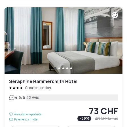
Seraphine Hammersmith Hotel
Greater London
|
4.6
/5
22 Avis
73 CHF
Annulation gratuite
-
69
%
229 CHF
la nuit
Paiement à l'hôtel