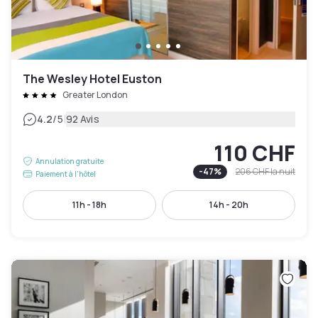
The Wesley Hotel Euston
Greater London
|
4.2
/5
92 Avis
110 CHF
Annulation gratuite
-
47
%
206 CHF
la nuit
Paiement à l'hôtel
11h - 18h
14h - 20h