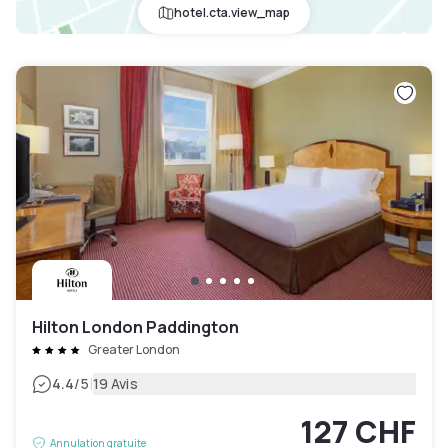
hotel.cta.view_map
Hilton London Paddington
Greater London
|
4.4
/5
19 Avis
127 CHF
Annulation gratuite