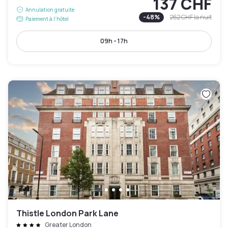
137 CHF
Annulation gratuite
-
48
%
262 CHF
la nuit
Paiement à l'hôtel
09h - 17h
Thistle London Park Lane
Greater London