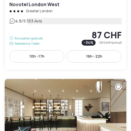
Novotel London West
Greater London
|
4.5
/5
153 Avis
87 CHF
Annulation gratuite
-
34
%
131 CHF
la nuit
Paiement à l'hôtel
10h - 17h
16h - 22h