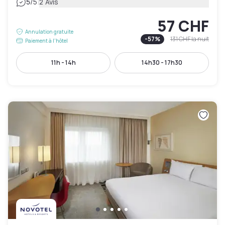
|
5
/5
2 Avis
57 CHF
Annulation gratuite
-
57
%
131 CHF
la nuit
Paiement à l'hôtel
11h - 14h
14h30 - 17h30