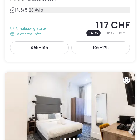
|
4.5
/5
28 Avis
117 CHF
Annulation gratuite
-
41
%
196 CHF
la nuit
Paiement à l'hôtel
09h - 16h
10h - 17h