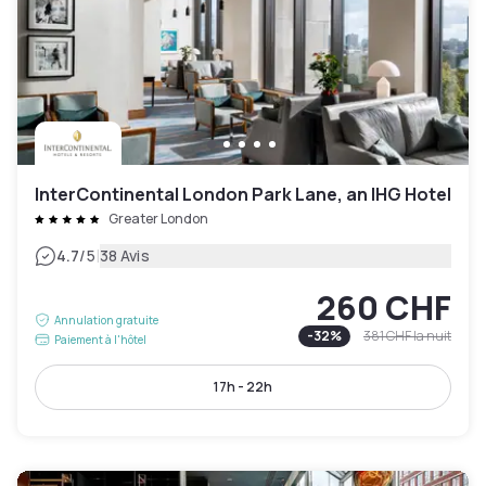
InterContinental London Park Lane, an IHG Hotel
Greater London
|
4.7
/5
38 Avis
260 CHF
Annulation gratuite
-
32
%
381 CHF
la nuit
Paiement à l'hôtel
17h - 22h