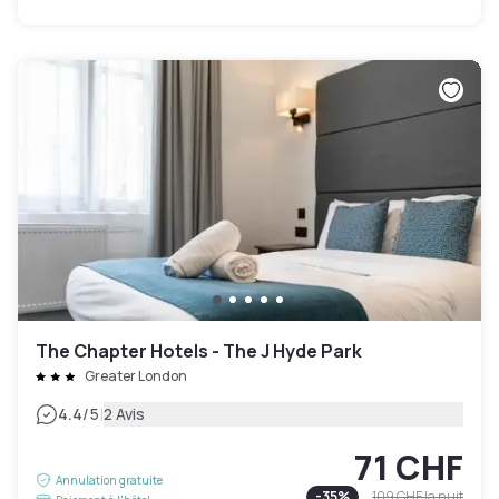
The Chapter Hotels - The J Hyde Park
Greater London
|
4.4
/5
2 Avis
71 CHF
Annulation gratuite
-
35
%
109 CHF
la nuit