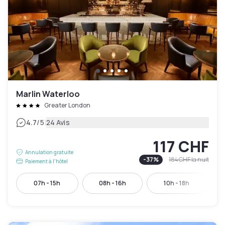
Marlin Waterloo
Greater London
|
4.7
/5
24 Avis
117 CHF
Annulation gratuite
-
37
%
184 CHF
la nuit
Paiement à l'hôtel
07h - 15h
08h - 16h
10h - 18h