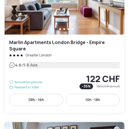
Marlin Apartments London Bridge - Empire
Square
Greater London
|
4.6
/5
6 Avis
122 CHF
Annulation gratuite
-
35
%
185 CHF
la nuit
Paiement à l'hôtel
08h - 16h
10h - 18h