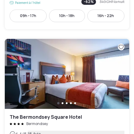
-
62
%
349 CHF
la nuit
Paiement à l'hôtel
09h - 17h
10h - 18h
16h - 22h
The Bermondsey Square Hotel
Bermondsey
4.4
/5
15 Avis