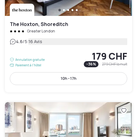
The Hoxton, Shoreditch
Greater London
|
4.6
/5
16 Avis
179 CHF
Annulation gratuite
-
36
%
279 CHF
la nuit
Paiement à l'hôtel
10h - 17h