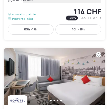
|
114 CHF
Annulation gratuite
-
46
%
209 CHF
la nuit
Paiement à l'hôtel
09h - 17h
10h - 18h