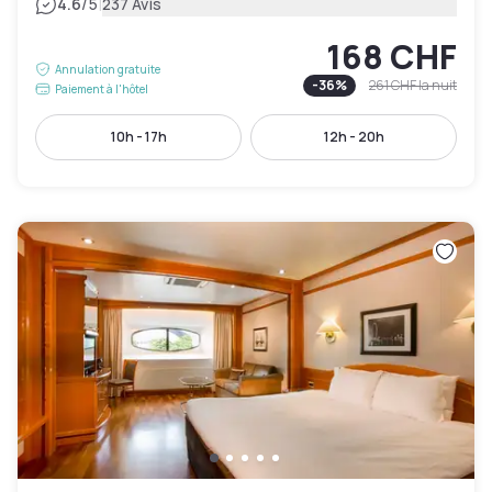
|
4.6
/5
237 Avis
168 CHF
Annulation gratuite
-
36
%
261 CHF
la nuit
Paiement à l'hôtel
10h - 17h
12h - 20h