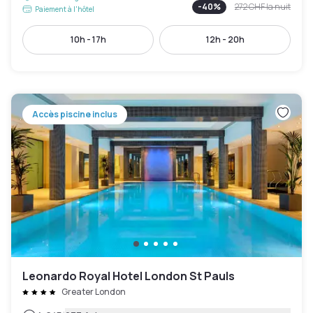
-
40
%
272 CHF
la nuit
Paiement à l'hôtel
10h - 17h
12h - 20h
Accès piscine inclus
Leonardo Royal Hotel London St Pauls
Greater London