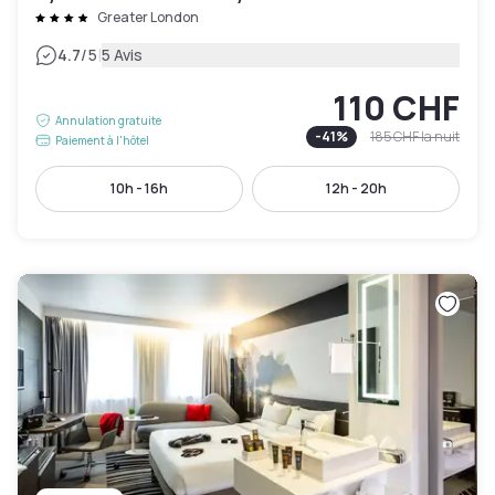
Greater London
|
4.7
/5
5 Avis
110 CHF
Annulation gratuite
-
41
%
185 CHF
la nuit
Paiement à l'hôtel
10h - 16h
12h - 20h