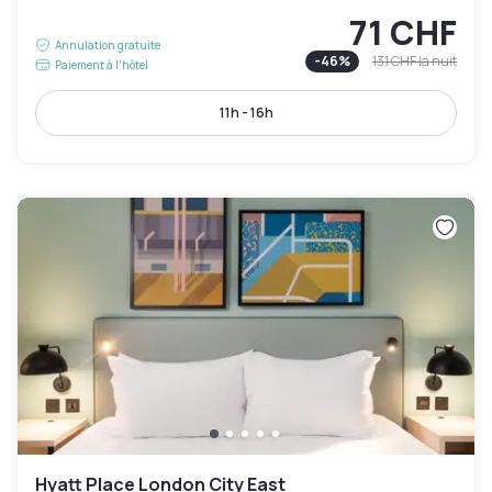
71 CHF
Annulation gratuite
-
46
%
131 CHF
la nuit
Paiement à l'hôtel
11h - 16h
Hyatt Place London City East