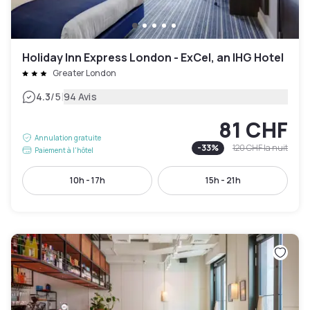
Holiday Inn Express London - ExCel, an IHG Hotel
Greater London
|
4.3
/5
94 Avis
81 CHF
Annulation gratuite
-
33
%
120 CHF
la nuit
Paiement à l'hôtel
10h - 17h
15h - 21h