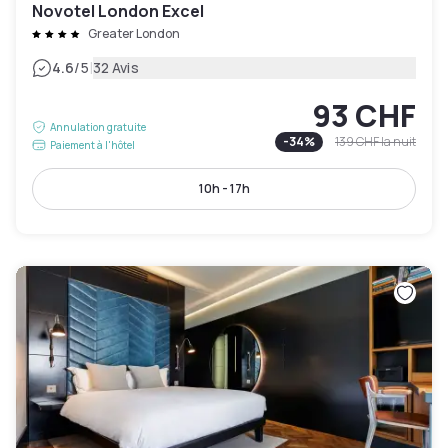
Novotel London Excel
Greater London
|
4.6
/5
32 Avis
93 CHF
Annulation gratuite
-
34
%
139 CHF
la nuit
Paiement à l'hôtel
10h - 17h