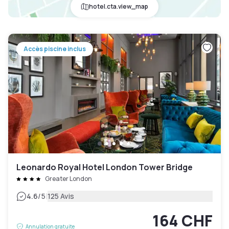
hotel.cta.view_map
Accès piscine inclus
Leonardo Royal Hotel London Tower Bridge
Greater London
|
4.6
/5
125 Avis
164 CHF
Annulation gratuite