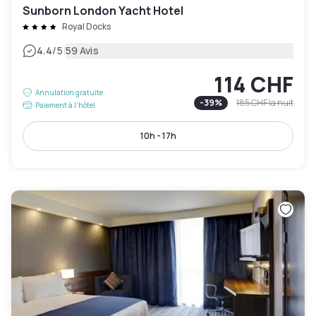
Sunborn London Yacht Hotel
Royal Docks
|
4.4
/5
59 Avis
114 CHF
Annulation gratuite
-
39
%
185 CHF
la nuit
Paiement à l'hôtel
10h - 17h