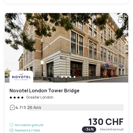
Novotel London Tower Bridge
Greater London
|
4.7
/5
26 Avis
130 CHF
Annulation gratuite
-
34
%
194 CHF
la nuit
Paiement à l'hôtel