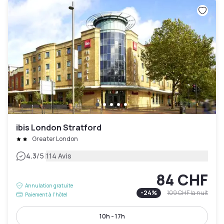
ibis London Stratford
Greater London
|
4.3
/5
114 Avis
84 CHF
Annulation gratuite
-
24
%
109 CHF
la nuit
Paiement à l'hôtel
10h - 17h