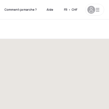
Comment ça marche ?
Aide
FR
•
CHF