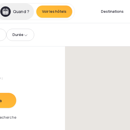
Quand ?
Voir les hôtels
Destinations
Durée
e
:
a
 recherche