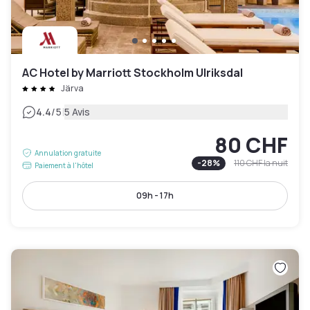
AC Hotel by Marriott Stockholm Ulriksdal
Järva
|
4.4
/5
5 Avis
80 CHF
Annulation gratuite
-
28
%
110 CHF
la nuit
Paiement à l'hôtel
09h - 17h