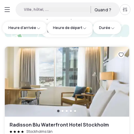
Ville, hôtel, ...
Quand ?
Tous
Hôtels en journée disponibles à Kista
:
4
Heure d'arrivée
Heure de départ
Durée
hotel.cta.view_map
Radisson Blu Waterfront Hotel Stockholm
Stockholms län