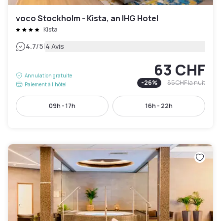
voco Stockholm - Kista, an IHG Hotel
Kista
|
4.7
/5
4 Avis
63 CHF
Annulation gratuite
-
26
%
85 CHF
la nuit
Paiement à l'hôtel
09h - 17h
16h - 22h