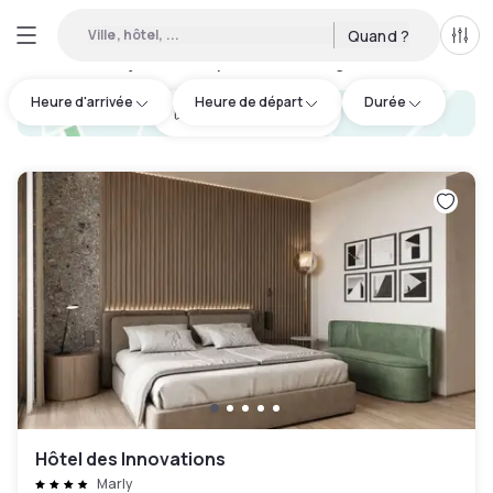
Ville, hôtel, ...
Quand ?
Tous
Hôtels en journée disponibles à Granges-Paccot
:
2
Heure d'arrivée
Heure de départ
Durée
hotel.cta.view_map
Hôtel des Innovations
Marly