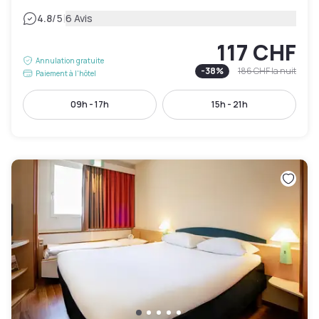
|
4.8
/5
6 Avis
117 CHF
Annulation gratuite
-
38
%
186 CHF
la nuit
Paiement à l'hôtel
09h - 17h
15h - 21h