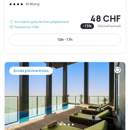
Al Muruj
48 CHF
Annulation gratuite (hors prépaiement)
-
73
%
176 CHF
la nuit
Paiement à l'hôtel
10h - 17h
Accès piscine inclus