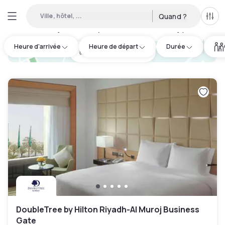
Ville, hôtel, ...
Quand ?
Tous
Hôtels en journée disponibles à An Namudhajiyah
:
3
Heure d'arrivée
Heure de départ
Durée
hotel.cta.view_map
DoubleTree by Hilton Riyadh-Al Muroj Business
Gate