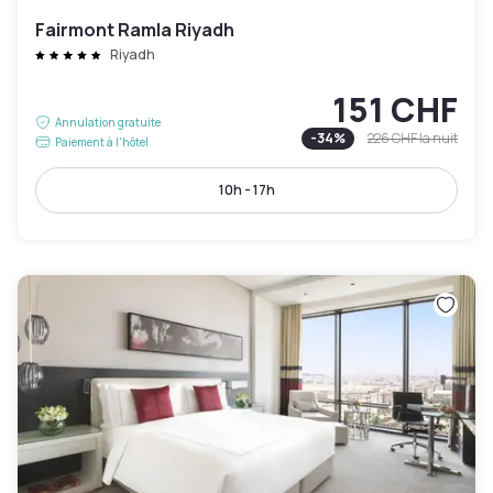
Fairmont Ramla Riyadh
Riyadh
151 CHF
Annulation gratuite
-
34
%
226 CHF
la nuit
Paiement à l'hôtel
10h - 17h