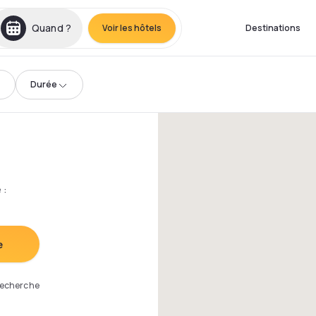
Quand ?
Voir les hôtels
Destinations
Durée
e
:
e
 recherche