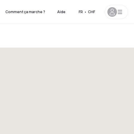
Comment ça marche ?
Aide
FR
•
CHF