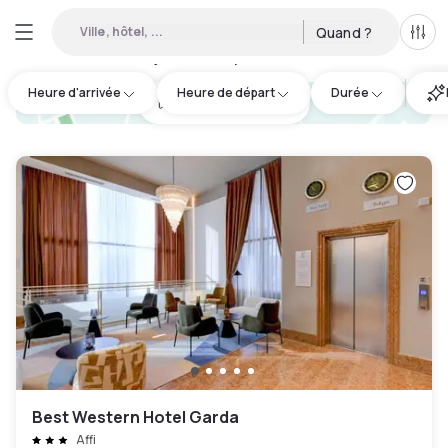
Ville, hôtel, ...
Quand ?
Tous
Hôtels en journée disponibles à Garda
:
1
Heure d'arrivée
Heure de départ
Durée
hotel.cta.view_map
Best Western Hotel Garda
Affi