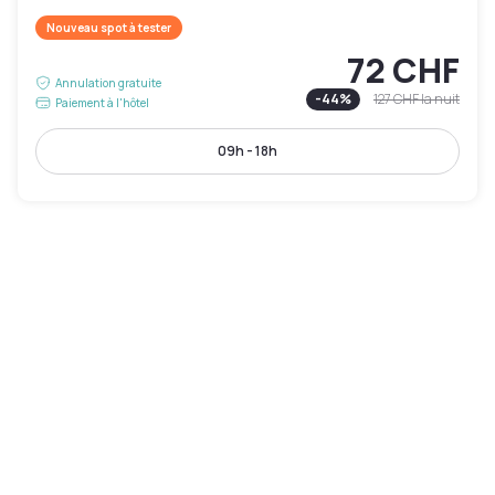
Nouveau spot à tester
72 CHF
Annulation gratuite
-
44
%
127 CHF
la nuit
Paiement à l'hôtel
09h - 18h