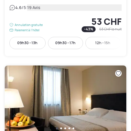
|
4.6
/5
19 Avis
53 CHF
Annulation gratuite
-
43
%
93 CHF
la nuit
Paiement à l'hôtel
09h30 - 13h
09h30 - 17h
12h - 15h