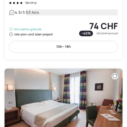
Verona
|
4.5
/5
53 Avis
74 CHF
Annulation gratuite
-
40
%
121 CHF
la nuit
rate-plan-card.label-prepaid
10h - 18h