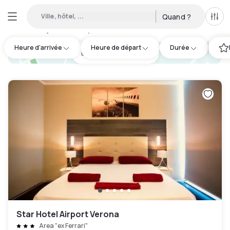
Ville, hôtel, ...
Quand ?
Tous
Hôtels en journée disponibles à Castelnuovo del Garda
:
15
Heure d'arrivée
Heure de départ
Durée
hotel.cta.view_map
Star Hotel Airport Verona
Area "ex Ferrari"