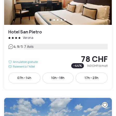
Hotel San Pietro
Verona
|
4.9
/5
7 Avis
78 CHF
Annulation gratuite
-
44
%
140 CHF
la nuit
Paiement à l'hôtel
07h - 14h
10h - 18h
17h - 23h