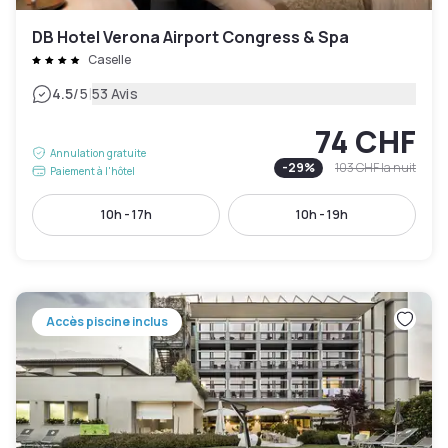
DB Hotel Verona Airport Congress & Spa
Caselle
|
4.5
/5
53 Avis
74 CHF
Annulation gratuite
-
29
%
103 CHF
la nuit
Paiement à l'hôtel
10h - 17h
10h - 19h
Accès piscine inclus