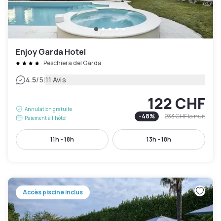
Enjoy Garda Hotel
Peschiera del Garda
|
4.5
/5
11 Avis
122 CHF
Annulation gratuite
-
48
%
233 CHF
la nuit
Paiement à l'hôtel
11h - 18h
13h - 18h
Accès piscine inclus