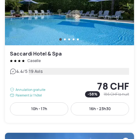
Saccardi Hotel & Spa
Caselle
|
4.4
/5
19 Avis
78 CHF
Annulation gratuite
-
58
%
186 CHF
la nuit
Paiement à l'hôtel
10h - 17h
16h - 23h30