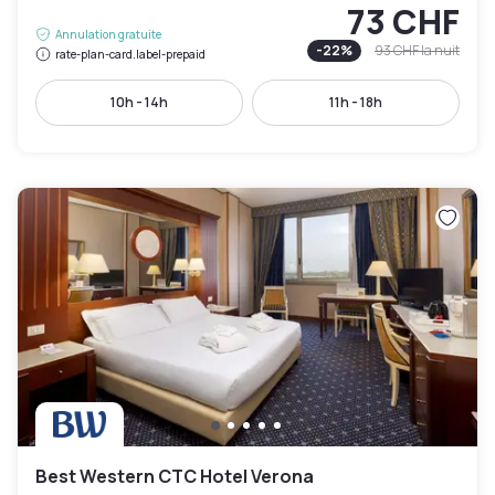
73 CHF
Annulation gratuite
-
22
%
93 CHF
la nuit
rate-plan-card.label-prepaid
10h - 14h
11h - 18h
Best Western CTC Hotel Verona