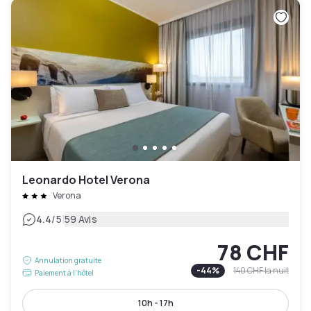
Leonardo Hotel Verona
Verona
|
4.4
/5
59 Avis
78 CHF
Annulation gratuite
-
44
%
140 CHF
la nuit
Paiement à l'hôtel
10h - 17h