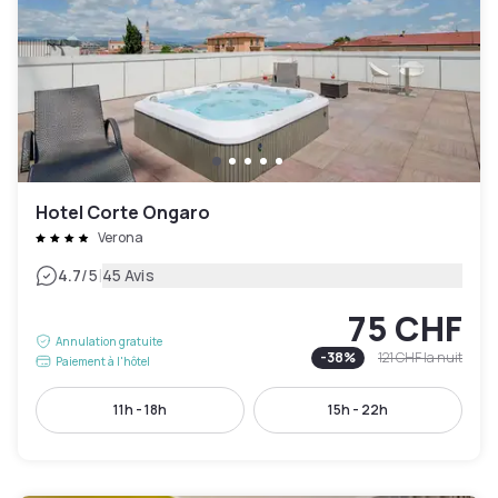
Hotel Corte Ongaro
Verona
|
4.7
/5
45 Avis
75 CHF
Annulation gratuite
-
38
%
121 CHF
la nuit
Paiement à l'hôtel
11h - 18h
15h - 22h