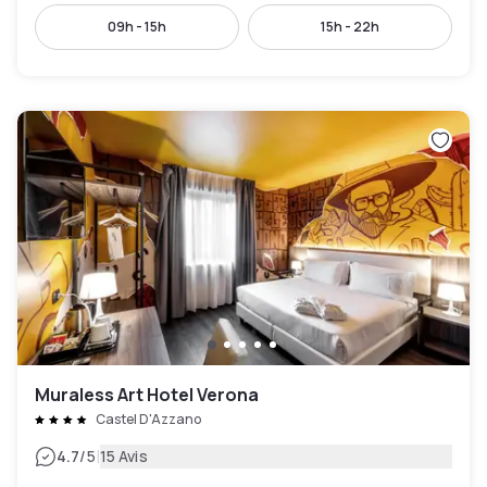
09h - 15h
15h - 22h
Muraless Art Hotel Verona
Castel D'Azzano
|
4.7
/5
15 Avis