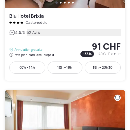
Blu Hotel Brixia
Castenedolo
|
4.5
/5
52 Avis
91 CHF
Annulation gratuite
-
35
%
140 CHF
la nuit
rate-plan-card.label-prepaid
07h - 14h
10h - 18h
18h - 23h30