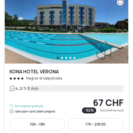
KONA HOTEL VERONA
Negrar di Valpolicella
|
4.2
/5
5 Avis
67 CHF
Annulation gratuite
-
52
%
140 CHF
la nuit
rate-plan-card.label-prepaid
10h - 18h
17h - 23h30