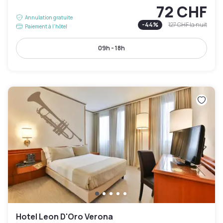
72 CHF
Annulation gratuite
-
44
%
127 CHF
la nuit
Paiement à l'hôtel
09h - 18h
Hotel Leon D'Oro Verona