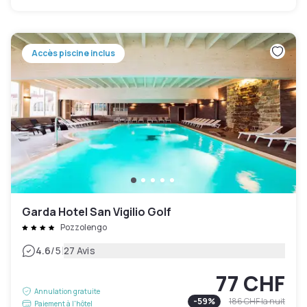
Accès piscine inclus
Garda Hotel San Vigilio Golf
Pozzolengo
|
4.6
/5
27 Avis
77 CHF
Annulation gratuite
-
59
%
186 CHF
la nuit
Paiement à l'hôtel