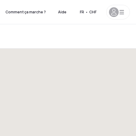
Comment ça marche ?
Aide
FR
•
CHF