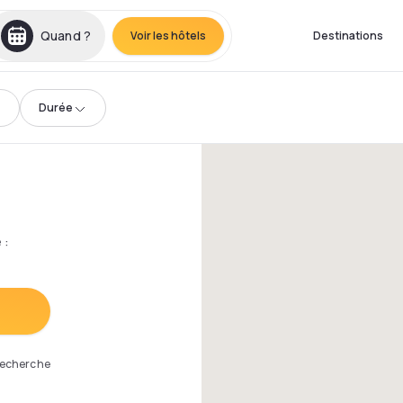
Quand ?
Voir les hôtels
Destinations
Durée
e
:
 recherche