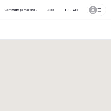
Comment ça marche ?
Aide
FR
•
CHF