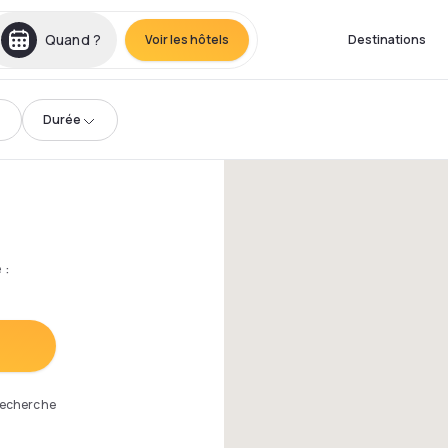
Quand ?
Voir les hôtels
Destinations
Durée
e
:
 recherche