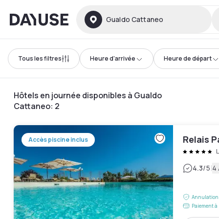
Dayuse
Gualdo Cattaneo
Tous les filtres
Heure d'arrivée
Heure de départ
Hôtels en journée disponibles à Gualdo
Cattaneo
:
2
Relais P
Accès piscine inclus
L
|
4.3
/5
4 
Annulation 
Paiement à 