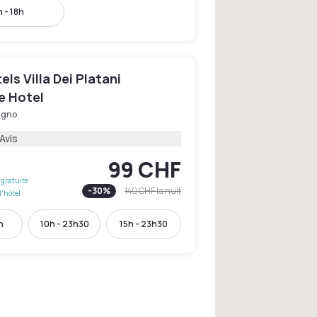
 - 18h
ls Villa Dei Platani
e Hotel
igno
Avis
99 CHF
gratuite
-
30
%
140 CHF
la nuit
l'hôtel
h
10h - 23h30
15h - 23h30