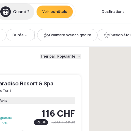
Quand ?
Voir les hôtels
Destinations
Durée
Chambre avec baignoire
Evasion étoi
Trier par
:
Popularité
aradiso Resort & Spa
e Torri
Avis
116 CHF
gratuite
-
25
%
153 CHF
la nuit
l'hôtel