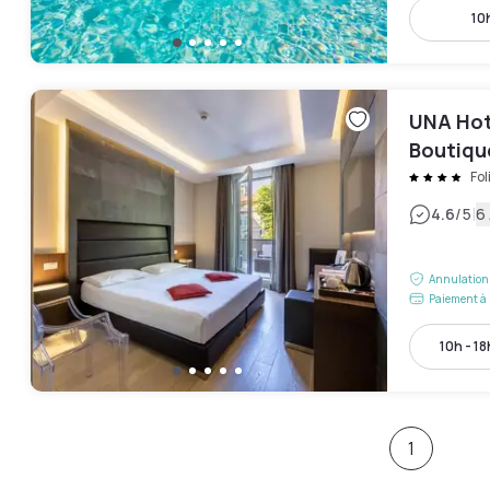
10h
UNA Hote
Boutiqu
Fol
|
4.6
/5
6 
Annulation 
Paiement à 
10h - 18
1