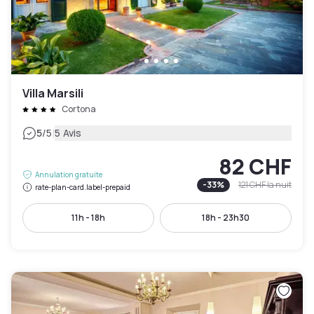
Villa Marsili
Cortona
|
5
/5
5 Avis
82 CHF
Annulation gratuite
-
33
%
121 CHF
la nuit
rate-plan-card.label-prepaid
11h - 18h
18h - 23h30