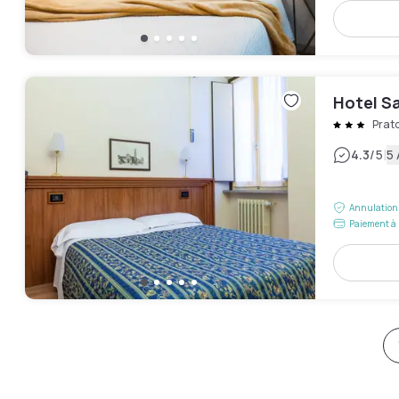
Hotel S
Prat
|
4.3
/5
5 
Annulation 
Paiement à 