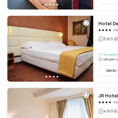
Hotel De
Ca
|
3.5
/5
21
Annulation 
rate-plan-c
08h30 
JR Hotel
Ca
|
4.5
/5
5 