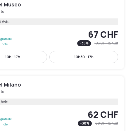
el Museo
ato
 Avis
67 CHF
gratuite
-
35
%
103 CHF
la nuit
l'hôtel
10h - 17h
10h30 - 17h
l Milano
ato
 Avis
62 CHF
gratuite
-
30
%
89 CHF
la nuit
l'hôtel