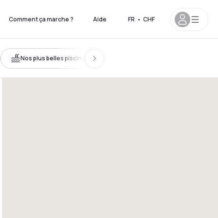
Comment ça marche ?
Aide
FR
•
CHF
Nos plus belles piscines