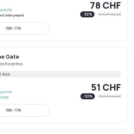
78 CHF
gratuite
-
32
%
114 CHF
la nuit
ard.label-prepaid
10h - 17h
he Gate
to Fiorentino
2 Avis
51 CHF
gratuite
-
32
%
75 CHF
la nuit
l'hôtel
10h - 17h