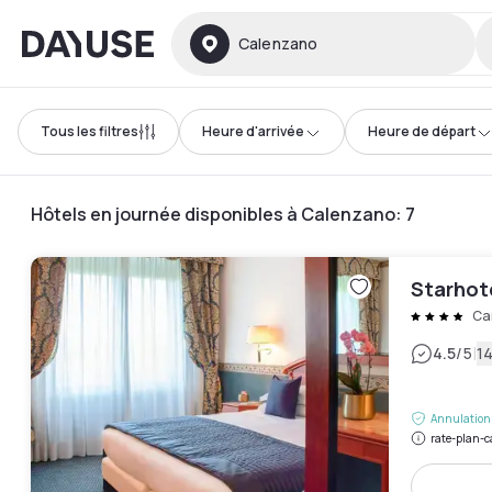
Dayuse
Calenzano
Tous les filtres
Heure d'arrivée
Heure de départ
Hôtels en journée disponibles à Calenzano
:
7
Starhot
Ca
|
4.5
/5
14
Annulation 
rate-plan-c