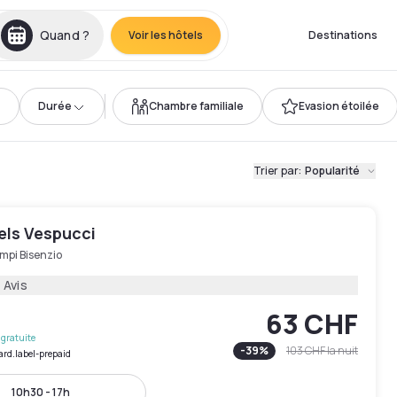
Quand ?
Voir les hôtels
Destinations
Durée
Chambre familiale
Evasion étoilée
Trier par
:
Popularité
els Vespucci
mpi Bisenzio
 Avis
63 CHF
gratuite
-
39
%
103 CHF
la nuit
ard.label-prepaid
10h30 - 17h