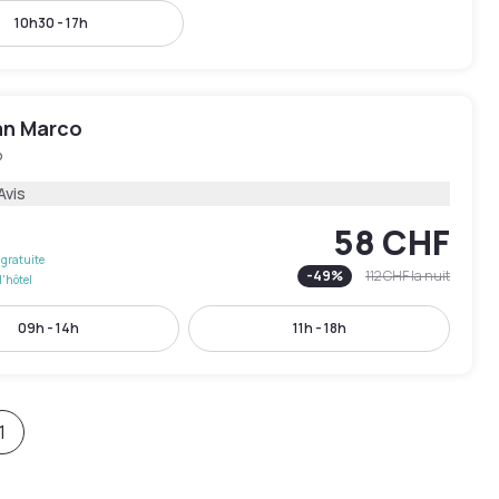
10h30 - 17h
an Marco
o
Avis
58 CHF
gratuite
-
49
%
112 CHF
la nuit
l'hôtel
09h - 14h
11h - 18h
1