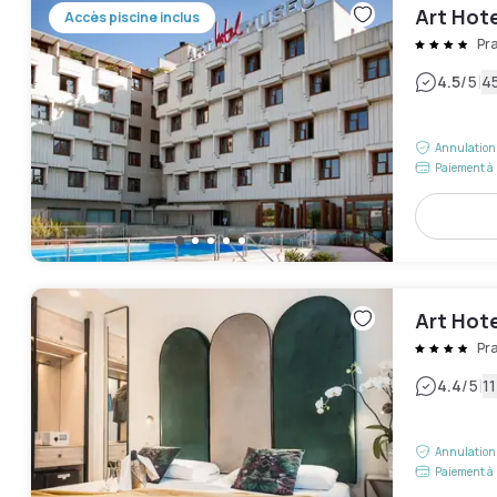
Art Hot
Accès piscine inclus
Pr
|
4.5
/5
45
Annulation 
Paiement à 
Art Hote
Pr
|
4.4
/5
11
Annulation 
Paiement à 