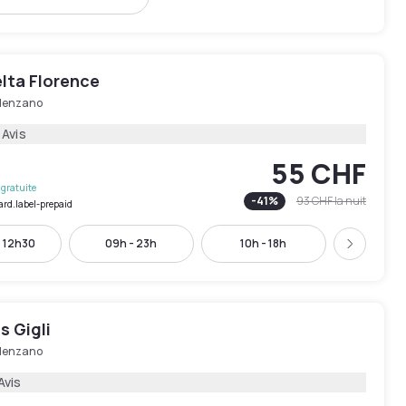
lta Florence
lenzano
 Avis
55 CHF
gratuite
-
41
%
93 CHF
la nuit
ard.label-prepaid
- 12h30
09h - 23h
10h - 18h
11h - 
Suivant
s Gigli
lenzano
Avis