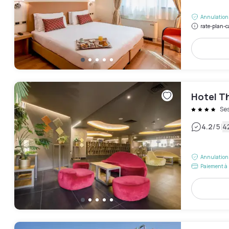
Annulation 
rate-plan-c
Hotel T
Ses
|
4.2
/5
4
Annulation 
Paiement à 