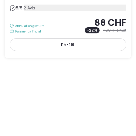
|
5
/5
2 Avis
88 CHF
Annulation gratuite
-
22
%
112 CHF
la nuit
Paiement à l'hôtel
11h - 16h