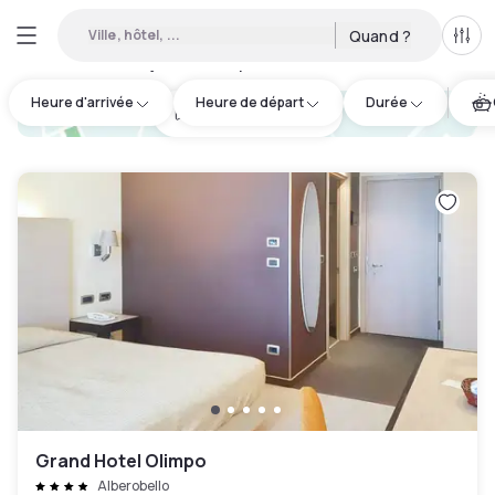
Ville, hôtel, ...
Quand ?
Tous
Hôtels en journée disponibles à Alberobello
:
1
Heure d'arrivée
Heure de départ
Durée
hotel.cta.view_map
Grand Hotel Olimpo
Alberobello