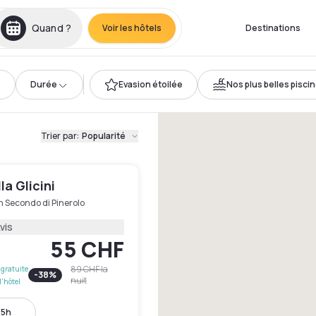
Quand ?
Voir les hôtels
Destinations
Durée
Evasion étoilée
Nos plus belles pisci
Trier par
:
Popularité
la Glicini
 Secondo di Pinerolo
vis
55 CHF
89 CHF
la
gratuite
-
38
%
nuit
l'hôtel
15h