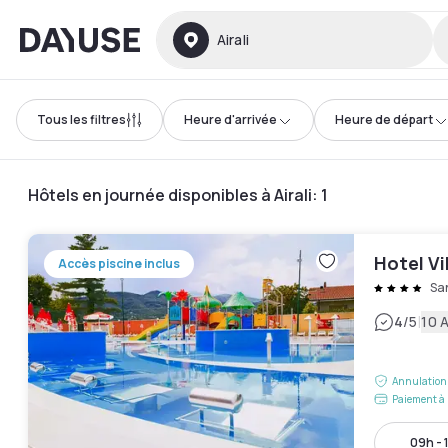
Dayuse
Airali
Tous les filtres
Heure d'arrivée
Heure de départ
Hôtels en journée disponibles à Airali
:
1
Hotel Vil
Accès piscine inclus
San
|
4
/5
10 A
Annulation 
Paiement à 
09h - 