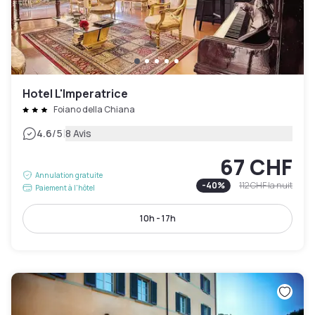
Hotel L'Imperatrice
Foiano della Chiana
|
4.6
/5
8 Avis
67 CHF
Annulation gratuite
-
40
%
112 CHF
la nuit
Paiement à l'hôtel
10h - 17h