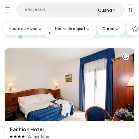
Ville, hôtel, ...
Quand ?
Tous
Hôtels en journée disponibles à Valmontone
:
2
Heure d'arrivée
Heure de départ
Durée
hotel.cta.view_map
Fashion Hotel
Valmontone