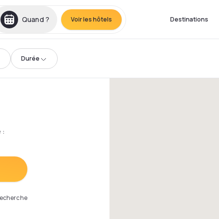
Quand ?
Voir les hôtels
Destinations
Durée
e
:
 recherche