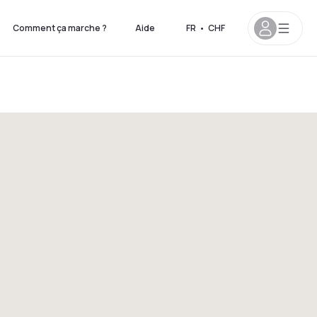
Comment ça marche ?
Aide
FR
•
CHF