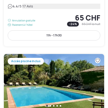
|
4.4
/5
17 Avis
65 CHF
Annulation gratuite
-
24
%
85 CHF
la nuit
Paiement à l'hôtel
11h - 17h30
Accès piscine inclus