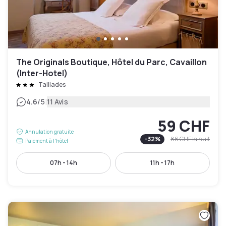
The Originals Boutique, Hôtel du Parc, Cavaillon
(Inter-Hotel)
Taillades
|
4.6
/5
11 Avis
59 CHF
Annulation gratuite
-
32
%
86 CHF
la nuit
Paiement à l'hôtel
07h - 14h
11h - 17h