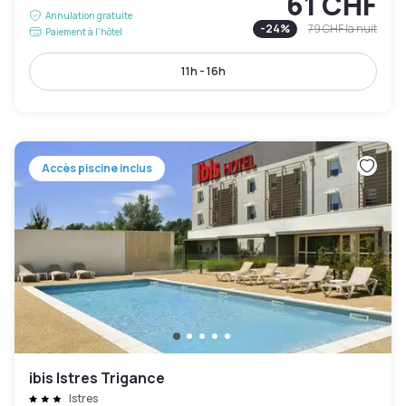
61 CHF
Annulation gratuite
-
24
%
79 CHF
la nuit
Paiement à l'hôtel
11h - 16h
Accès piscine inclus
ibis Istres Trigance
Istres