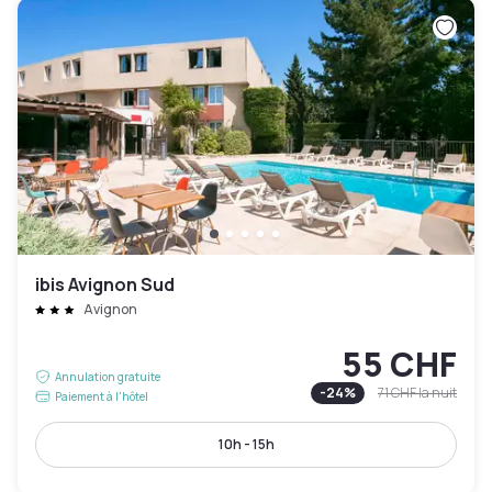
ibis Avignon Sud
Avignon
55 CHF
Annulation gratuite
-
24
%
71 CHF
la nuit
Paiement à l'hôtel
10h - 15h