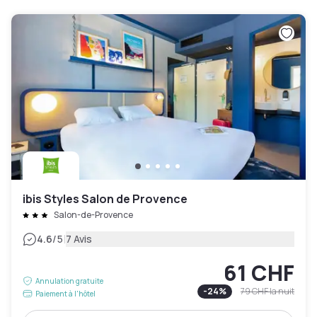
ibis Styles Salon de Provence
Salon-de-Provence
|
4.6
/5
7 Avis
61 CHF
Annulation gratuite
-
24
%
79 CHF
la nuit
Paiement à l'hôtel