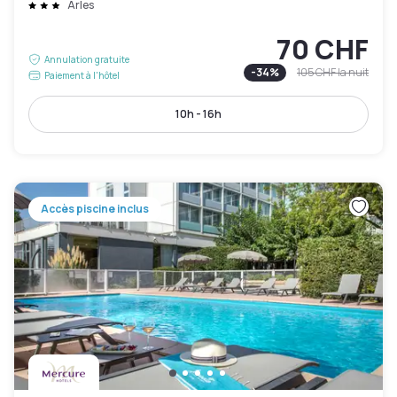
Arles
70 CHF
Annulation gratuite
-
34
%
105 CHF
la nuit
Paiement à l'hôtel
10h - 16h
Accès piscine inclus