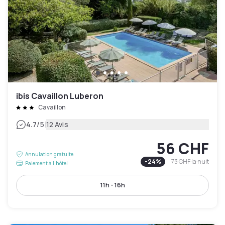
ibis Cavaillon Luberon
Cavaillon
|
4.7
/5
12 Avis
56 CHF
Annulation gratuite
-
24
%
73 CHF
la nuit
Paiement à l'hôtel
11h - 16h