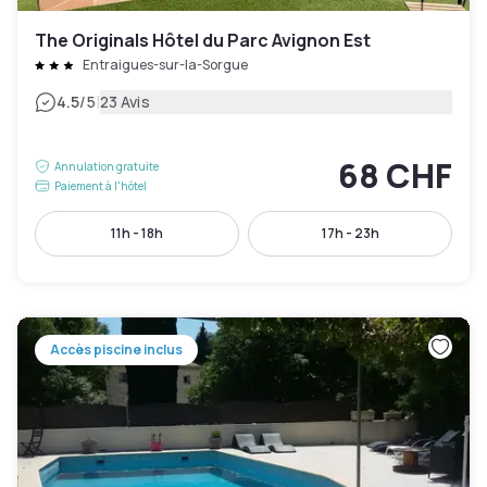
The Originals Hôtel du Parc Avignon Est
Entraigues-sur-la-Sorgue
|
4.5
/5
23 Avis
68 CHF
Annulation gratuite
Paiement à l'hôtel
11h - 18h
17h - 23h
Accès piscine inclus