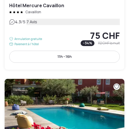
Hôtel Mercure Cavaillon
Cavaillon
|
4.3
/5
7 Avis
75 CHF
Annulation gratuite
-
34
%
112 CHF
la nuit
Paiement à l'hôtel
11h - 16h