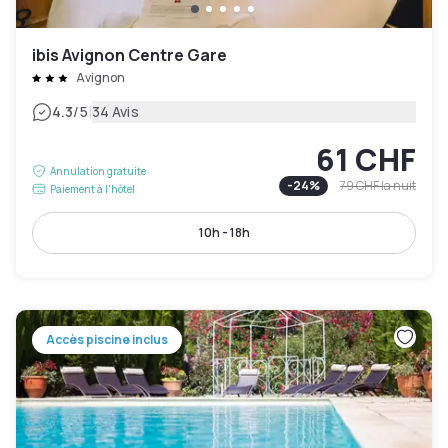
ibis Avignon Centre Gare
Avignon
|
4.3
/5
34 Avis
61 CHF
Annulation gratuite
-
24
%
79 CHF
la nuit
Paiement à l'hôtel
10h - 18h
Accès piscine inclus