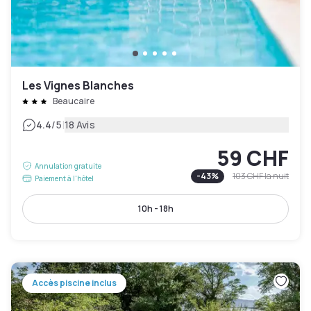
Les Vignes Blanches
Beaucaire
|
4.4
/5
18 Avis
59 CHF
Annulation gratuite
-
43
%
103 CHF
la nuit
Paiement à l'hôtel
10h - 18h
Accès piscine inclus