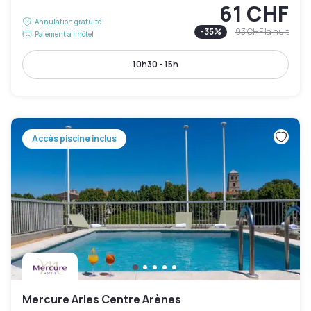
61 CHF
Annulation gratuite
-
35
%
93 CHF
la nuit
Paiement à l'hôtel
10h30 - 15h
Accès piscine inclus
Mercure Arles Centre Arènes