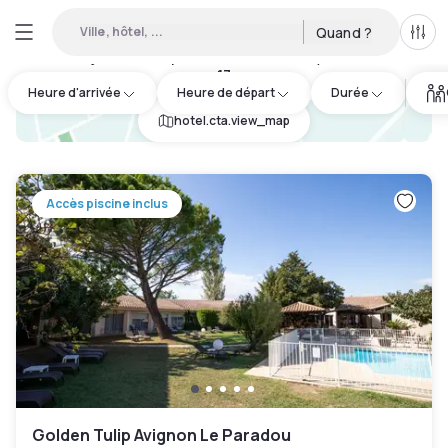
Ville, hôtel, ...
Quand ?
Tous
Hôtels en journée disponibles à Saint-Rémy-de-Provence
:
17
Heure d'arrivée
Heure de départ
Durée
hotel.cta.view_map
Accès piscine inclus
Golden Tulip Avignon Le Paradou