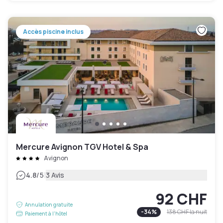
Accès piscine inclus
Mercure Avignon TGV Hotel & Spa
Avignon
|
4.8
/5
3 Avis
92 CHF
Annulation gratuite
-
34
%
138 CHF
la nuit
Paiement à l'hôtel