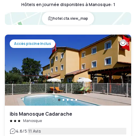
Hôtels en journée disponibles à Manosque
:
1
hotel.cta.view_map
Accès piscine inclus
ibis Manosque Cadarache
Manosque
|
4.6
/5
11 Avis